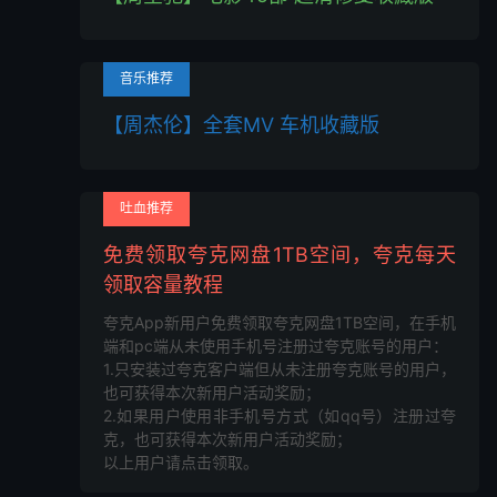
音乐推荐
【周杰伦】全套MV 车机收藏版
吐血推荐
免费领取夸克网盘1TB空间，夸克每天
领取容量教程
夸克App新用户免费领取夸克网盘1TB空间，在手机
端和pc端从未使用手机号注册过夸克账号的用户：
1.只安装过夸克客户端但从未注册夸克账号的用户，
也可获得本次新用户活动奖励；
2.如果用户使用非手机号方式（如qq号）注册过夸
克，也可获得本次新用户活动奖励；
以上用户请点击领取。