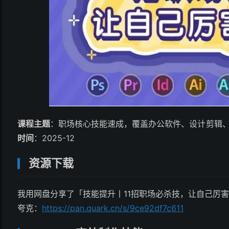
课程主题
：职场核心技能速成，覆盖办公软件、设计剪辑
时间
：2025-12
资源下载
我用网盘分享了「技能提升丨11招职场必杀技，让自己厉害
夸克：
https://pan.quark.cn/s/9ce92df7c611