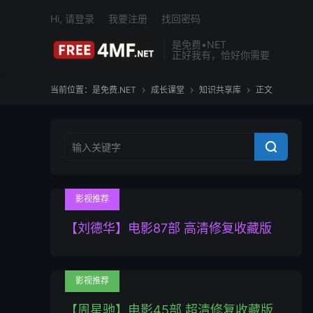
Hi, 请登录
我要注册
找回密码
是免费•NET
正好我有，恰好你需要
当前位置：
是免费.NET
成长课堂
知识共享库
正文




影视推荐
【刘德华】电影87部 高清修复收藏版
影视推荐
【周星驰】电影45部 超清修复收藏版