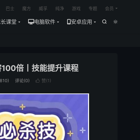

巴士
魔方
威孚
纯净
游戏
专题
会员
成长课堂
电脑软件
安卓应用


害100倍丨技能提升课程
810)
评论(0)
赞(
1
)
