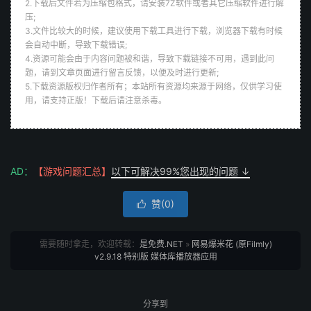
2.下载后文件若为压缩包格式，请安装7Z软件或者其它压缩软件进行解
压;
3.文件比较大的时候，建议使用下载工具进行下载，浏览器下载有时候
会自动中断，导致下载错误;
4.资源可能会由于内容问题被和谐，导致下载链接不可用，遇到此问
题，请到文章页面进行留言反馈，以便及时进行更新;
5.下载资源版权归作者所有；本站所有资源均来源于网络，仅供学习使
用，请支持正版！下载后请注意杀毒。
AD：
【游戏问题汇总】
以下可解决99%您出现的问题 ↓
赞(
0
)

需要随时拿走，欢迎转载：
是免费.NET
»
网易爆米花 (原Filmly)
v2.9.18 特别版 媒体库播放器应用
分享到