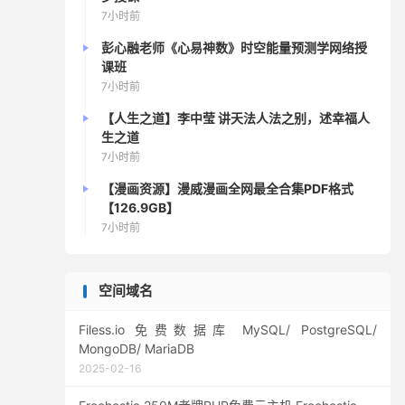
7小时前
彭心融老师《心易神数》时空能量预测学网络授
课班
7小时前
【人生之道】李中莹 讲天法人法之别，述幸福人
生之道
7小时前
【漫画资源】漫威漫画全网最全合集PDF格式
【126.9GB】
7小时前
空间域名
Filess.io 免费数据库 MySQL/ PostgreSQL/
MongoDB/ MariaDB
2025-02-16