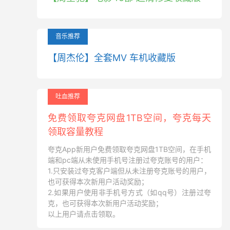
音乐推荐
【周杰伦】全套MV 车机收藏版
吐血推荐
免费领取夸克网盘1TB空间，夸克每天
领取容量教程
夸克App新用户免费领取夸克网盘1TB空间，在手机
端和pc端从未使用手机号注册过夸克账号的用户：
1.只安装过夸克客户端但从未注册夸克账号的用户，
也可获得本次新用户活动奖励；
2.如果用户使用非手机号方式（如qq号）注册过夸
克，也可获得本次新用户活动奖励；
以上用户请点击领取。