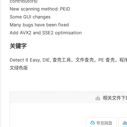
contributors)
New scanning method: PEiD
Some GUI changes
Many bugs have been fixed
Add AVX2 and SSE2 optimisation
关键字
Detect It Easy, DIE, 查壳工具，文件查壳，P
文绿色版
相关文件下
夸克网盘