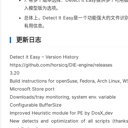
7. 有多个版本选择：Detect It Easy提供
入模型版为选项。
总体上，Detect It Easy是一个功能强大的
有用信息。
更新日志
Detect it Easy – Version History
https://github.com/horsicq/DIE-engine/releases
3.20
Build instructions for openSuse, Fedora, Arch Linux, W
Microsoft Store port
Downloads/tray monitoring, system env. variable
Configurable BufferSize
Improved Heuristic module for PE by DosX_dev
New detects and optimization of all scripts (than