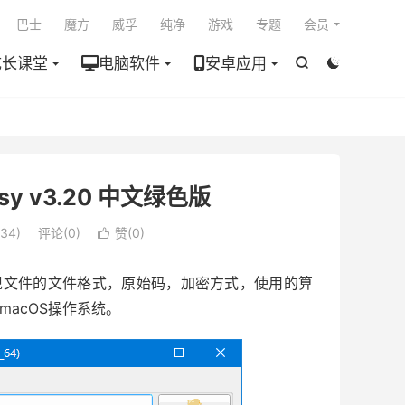

巴士
魔方
威孚
纯净
游戏
专题
会员
成长课堂
电脑软件
安卓应用


asy v3.20 中文绿色版
34)
评论(0)
赞(
0
)

别并呈现文件的文件格式，原始码，加密方式，使用的算
macOS操作系统。