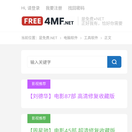
Hi, 请登录
我要注册
找回密码
是免费•NET
正好我有，恰好你需要
当前位置：
是免费.NET
电脑软件
工具软件
正文




影视推荐
【刘德华】电影87部 高清修复收藏版
影视推荐
【周星驰】电影45部 超清修复收藏版