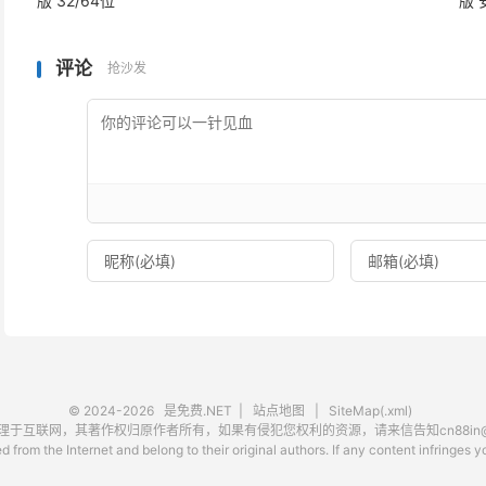
版 32/64位
版
评论
抢沙发
© 2024-2026
是免费.NET
|
站点地图
|
SiteMap(.xml)
互联网，其著作权归原作者所有，如果有侵犯您权利的资源，请来信告知cn88in@ou
 from the Internet and belong to their original authors. If any content infringes