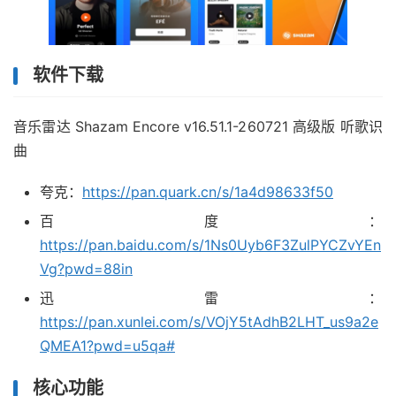
软件下载
音乐雷达 Shazam Encore v16.51.1-260721 高级版 听歌识
曲
夸克：
https://pan.quark.cn/s/1a4d98633f50
百度：
https://pan.baidu.com/s/1Ns0Uyb6F3ZulPYCZvYEn
Vg?pwd=88in
迅雷：
https://pan.xunlei.com/s/VOjY5tAdhB2LHT_us9a2e
QMEA1?pwd=u5qa#
核心功能