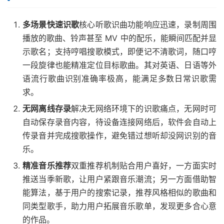
多场景快速识歌
核心听歌识曲功能响应迅速，录制周围
播放的歌曲、铃声甚至 MV 中的配乐，能瞬间匹配并显
示歌名；支持哼唱搜歌模式，即便记不清歌词，随口哼
一段旋律也能精准定位目标歌曲。其对英语、日语等外
语流行歌曲识别准确率极高，能满足多数日常识歌需
求。
无网离线存录
解决无网络环境下的识歌痛点，无网时可
自动保存录音内容，待设备连接网络后，软件会自动上
传录音并完成搜歌操作，避免错过想听却没网识别的音
乐。
精准音乐推荐
双重推荐机制贴合用户喜好，一方面实时
推送当季新歌，让用户紧跟音乐潮流；另一方面借助智
能算法，基于用户的搜索记录，推荐风格相似的歌曲和
同类型歌手，助力用户拓展音乐歌单，发现更多合心意
的作品。