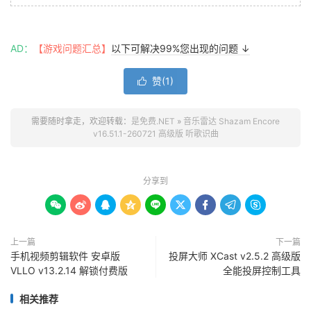
AD：
【游戏问题汇总】
以下可解决99%您出现的问题 ↓
赞(
1
)

需要随时拿走，欢迎转载：
是免费.NET
»
音乐雷达 Shazam Encore
v16.51.1-260721 高级版 听歌识曲
分享到









上一篇
下一篇
手机视频剪辑软件 安卓版
投屏大师 XCast v2.5.2 高级版
VLLO v13.2.14 解锁付费版
全能投屏控制工具
相关推荐