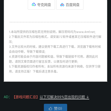
夸克网盘
百度网盘
--------------------------------------------------------------
1.本站所提供的压缩包若无特别说明，解压密码均为www.4mf.net;
2.下载后文件若为压缩包格式，请安装7Z软件或者其它压缩软件进行解
压;
3.文件比较大的时候，建议使用下载工具进行下载，浏览器下载有时候
会自动中断，导致下载错误;
4.资源可能会由于内容问题被和谐，导致下载链接不可用，遇到此问
题，请到文章页面进行留言反馈，以便及时进行更新;
5.下载资源版权归作者所有；本站所有资源均来源于网络，仅供学习使
用，请支持正版！下载后请注意杀毒。
AD：
【游戏问题汇总】
以下可解决99%您出现的问题 ↓
赞(
0
)
