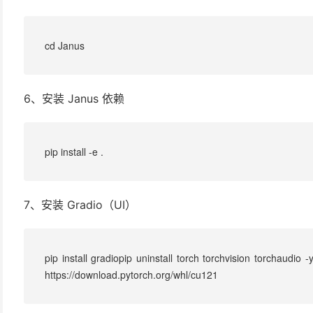
cd Janus
6、安装 Janus 依赖
pip install -e .
7、安装 Gradio（UI）
pip install gradiopip uninstall torch torchvision torchaudio -y
https://download.pytorch.org/whl/cu121