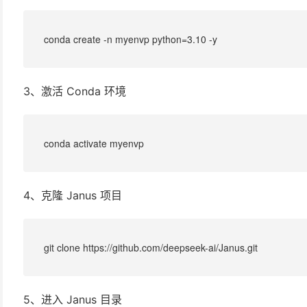
conda create -n myenvp python=3.10 -y
3、激活 Conda 环境
conda activate myenvp
4、克隆 Janus 项目
git clone https://github.com/deepseek-ai/Janus.git
5、进入 Janus 目录