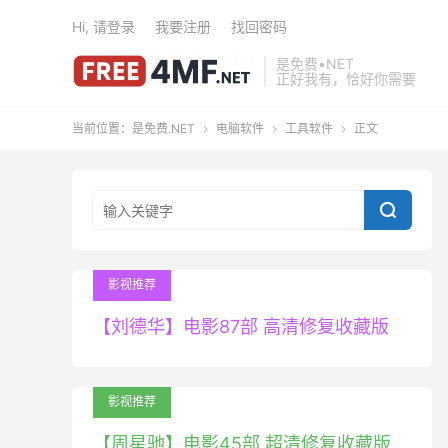
Hi, 请登录
我要注册
找回密码
是免费•NET
正好我有，恰好你需要
当前位置：
是免费.NET
电脑软件
工具软件
正文




影视推荐
【刘德华】电影87部 高清修复收藏版
影视推荐
【周星驰】电影45部 超清修复收藏版