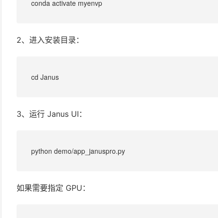
conda activate myenvp
2、进入安装目录：
cd Janus
3、运行 Janus UI：
python demo/app_januspro.py
如果需要指定 GPU：