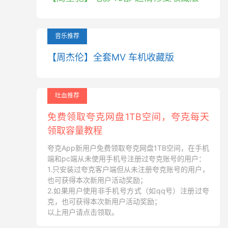
音乐推荐
【周杰伦】全套MV 车机收藏版
吐血推荐
免费领取夸克网盘1TB空间，夸克每天
领取容量教程
夸克App新用户免费领取夸克网盘1TB空间，在手机
端和pc端从未使用手机号注册过夸克账号的用户：
1.只安装过夸克客户端但从未注册夸克账号的用户，
也可获得本次新用户活动奖励；
2.如果用户使用非手机号方式（如qq号）注册过夸
克，也可获得本次新用户活动奖励；
以上用户请点击领取。