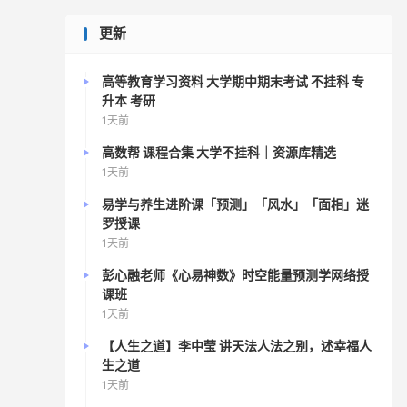
更新
高等教育学习资料 大学期中期末考试 不挂科 专
升本 考研
1天前
高数帮 课程合集 大学不挂科｜资源库精选
1天前
易学与养生进阶课「预测」「风水」「面相」迷
罗授课
1天前
彭心融老师《心易神数》时空能量预测学网络授
课班
1天前
【人生之道】李中莹 讲天法人法之别，述幸福人
生之道
1天前