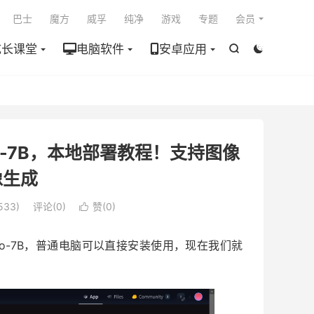

巴士
魔方
威孚
纯净
游戏
专题
会员
成长课堂
电脑软件
安卓应用


Pro-7B，本地部署教程！支持图像
像生成
533)
评论(0)
赞(
0
)

-Pro-7B，普通电脑可以直接安装使用，现在我们就