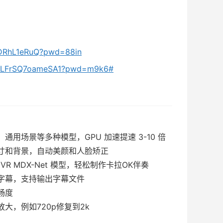
_8DRhL1eRuQ?pwd=88in
vGtLFrSQ7oameSA1?pwd=m9k6#
通用场景等多种模型，GPU 加速提速 3-10 倍
尺寸和背景，自动美颜和人脸矫正
VR MDX-Net 模型，轻松制作卡拉OK伴奏
取字幕，支持输出字幕文件
畅度
放大，例如720p修复到2k