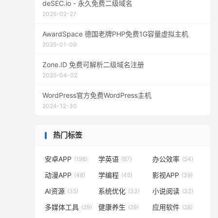
deSEC.io - 永久免费二级域名
2025-02-27
AwardSpace 德国老牌PHP免费1G容量虚拟主机
2025-01-09
Zone.ID 免费可解析二级域名注册
2025-04-02
WordPress官方免费WordPress主机
2024-12-30
热门标签
安卓APP
学英语
办公效率
(198)
(87)
(54)
动漫APP
学编程
影视APP
(48)
(45)
(39)
AI资源
系统优化
小说阅读
(35)
(33)
(32)
多媒体工具
健康养生
应用软件
(29)
(29)
(28)