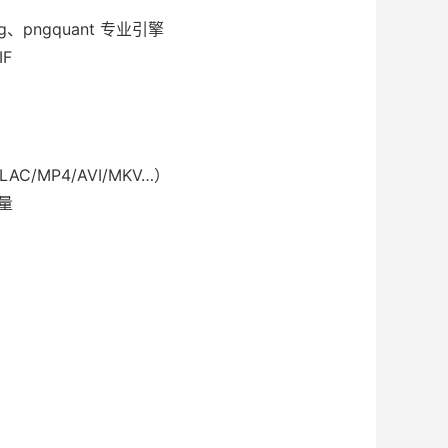
g、pngquant 专业引擎
F
C/MP4/AVI/MKV…）
质量