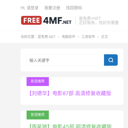
Hi, 请登录
我要注册
找回密码
是免费•NET
正好我有，恰好你需要
当前位置：
是免费.NET
电脑软件
工具软件
正文




影视推荐
【刘德华】电影87部 高清修复收藏版
影视推荐
【周星驰】电影45部 超清修复收藏版