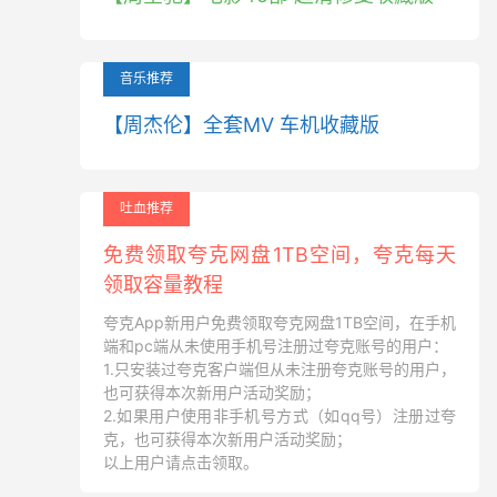
音乐推荐
【周杰伦】全套MV 车机收藏版
吐血推荐
免费领取夸克网盘1TB空间，夸克每天
领取容量教程
夸克App新用户免费领取夸克网盘1TB空间，在手机
端和pc端从未使用手机号注册过夸克账号的用户：
1.只安装过夸克客户端但从未注册夸克账号的用户，
也可获得本次新用户活动奖励；
2.如果用户使用非手机号方式（如qq号）注册过夸
克，也可获得本次新用户活动奖励；
以上用户请点击领取。