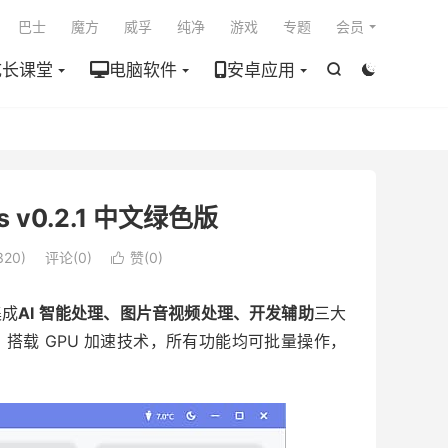

巴士
魔方
威孚
纯净
游戏
专题
会员
成长课堂
电脑软件
安卓应用


 v0.2.1 中文绿色版
20)
评论(0)
赞(
0
)

集成
AI 智能处理、图片音视频处理、开发辅助
三大
运行，搭载 GPU 加速技术，所有功能均可批量操作，
。