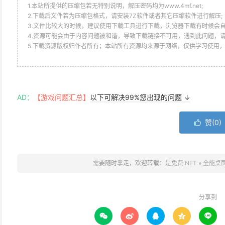
1.本站所提供的压缩包若无特别说明，解压密码均为www.4mf.net;
2.下载后文件若为压缩包格式，请安装7Z软件或者其它压缩软件进行解压;
3.文件比较大的时候，建议使用下载工具进行下载，浏览器下载有时候会自
4.资源可能会由于内容问题被和谐，导致下载链接不可用，遇到此问题，
5.下载资源版权归作者所有；本站所有资源均来源于网络，仅供学习使用
AD：
【游戏问题汇总】
以下可解决99%您出现的问题 ↓
赞(
0
)

需要随时拿走，欢迎转载：
是免费.NET
»
全能桌面应
分享到




