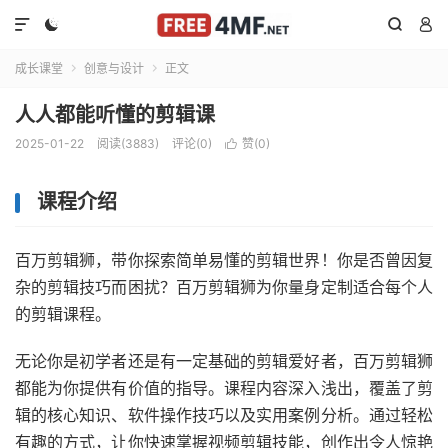




成长课堂
创意与设计
正文


人人都能听懂的剪辑课
2025-01-22
阅读(3883)
评论(0)
赞(
0
)

课程介绍
百万剪辑狮，带你探索简单易懂的剪辑世界！你是否曾因复
杂的剪辑技巧而困扰？百万剪辑狮为你量身定制适合每个人
的剪辑课程。
无论你是初学者还是有一定基础的剪辑爱好者，百万剪辑狮
都能为你提供有价值的指导。课程内容深入浅出，覆盖了剪
辑的核心知识、软件操作技巧以及实用案例分析。通过轻松
有趣的方式，让你快速掌握视频剪辑技能，创作出令人惊艳