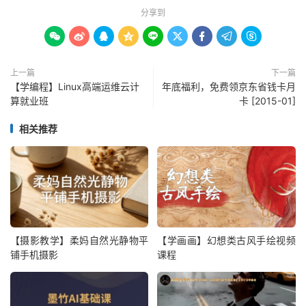
分享到









上一篇
下一篇
【学编程】Linux高端运维云计
年底福利，免费领京东省钱卡月
算就业班
卡 [2015-01]
相关推荐
【摄影教学】柔妈自然光静物平
【学画画】幻想类古风手绘视频
铺手机摄影
课程