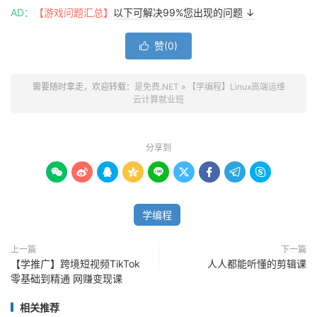
AD：
【游戏问题汇总】
以下可解决99%您出现的问题 ↓
赞(
0
)

需要随时拿走，欢迎转载：
是免费.NET
»
【学编程】Linux高端运维
云计算就业班
分享到









学编程
上一篇
下一篇
【学推广】跨境短视频TikTok
人人都能听懂的剪辑课
零基础到精通 网赚变现课
相关推荐