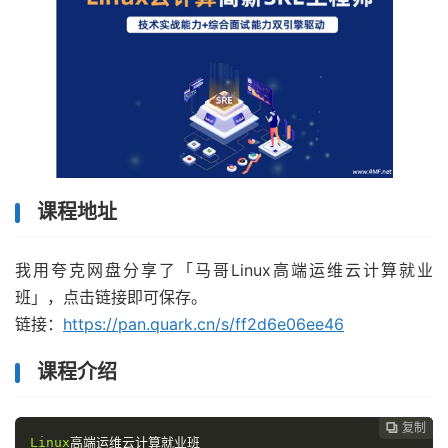
课程地址
我用夸克网盘分享了「马哥Linux高端运维云计算就业
班」，点击链接即可保存。
链接：
https://pan.quark.cn/s/ff2d6e06ee46
课程介绍
复制
复制
复制
复制
复制
复制
复制
复制








Linux
高端运维云计算就业班