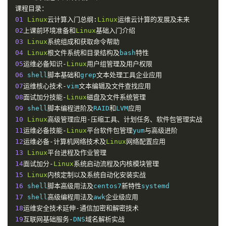
课程目录：
01
Linux
云计算入门总纲:
Linux
运维云计算的发展及未来
02
上课前环境准备和
Linux
基础入门介绍
03
Linux
系统组成和获取命令帮助
04
Linux
根文件系统和目录结构及
bash
特性
05
运维必备知识-
Linux
用户组管理及用户权限
06
 shell
脚本基础和
grep
文本处理工具企业应用
07
运维核心技术-
vim
文本编辑及文件查找应用
08
面试加分技能-
Linux
磁盘及文件系统管理
09
 shell
脚本编程进阶及
RAID
和
LVM
应用
10
Linux
高级管理应用-压缩工具、计划任务、软件包管理实战
11
运维必备技能-
Linux
平台软件包管理
yum
与高级进阶
12
运维必备-计算机网络技术及
Linux
网络配置应用
13
Linux
平台进程及作业管理
14
面试加分-
Linux
系统启动流程及内核模块管理
15
Linux
内核定制以及系统自动化安装实战
16
 shell
脚本高级用法及
centos7
新特性
17
 shell
高级编程用法及
awk
企业级应用
18
运维安全技术延伸-通信加密和解密技术
19
互联网基础服务-
DNS
域名解析实战