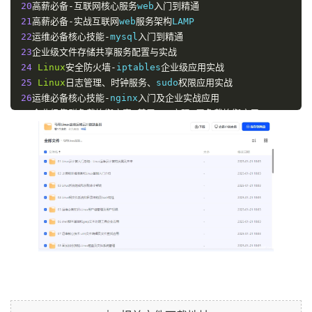
20
高薪必备-互联网核心服务
web
入门到精通
21
高薪必备-实战互联网
web
服务架构
22
运维必备核心技能-
mysql
入门到精通
23
企业级文件存储共享服务配置与实战
24
Linux
安全防火墙-
iptables
企业级应用实战
25
Linux
日志管理、时钟服务、
sudo
权限应用实战
26
运维必备核心技能-
nginx
入门及企业实战应用
27
企业级集群负载均衡方案-基于
LVS
实现
4
层负载均衡应用
28
企业级集群负载均衡方案-基于
nginx
实现
7
层负载均衡和方向代
理
29
企业级集群高可用方案-基于
keepalived
实现高可用集群
30
企业级
http
缓存服务加速-
varnish
应用与实战
31
 pxe
与
cobbler
实战
32
运维自动化神器-
ansible
企业级应用与实战
33
企业级开源监控鹰眼系统-
zabbix
入门到精通