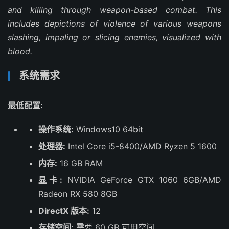
and killing through weapon-based combat. This
includes depictions of violence of various weapons
slashing, impaling or slicing enemies, visualized with
blood.
系统需求
最低配置:
操作系统:
Windows10 64bit
处理器:
Intel Core i5-8400/AMD Ryzen 5 1600
内存:
16 GB RAM
显卡:
NVIDIA GeForce GTX 1060 6GB/AMD
Radeon RX 580 8GB
DirectX 版本:
12
存储空间:
需要 60 GB 可用空间