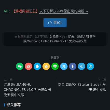
AD：
【游戏问题汇总】
以下可解决99%您出现的问题 ↓
赞(
0
)

需要随时拿走，欢迎转载：
是免费.NET
»
明末：渊虚之羽 豪华
版/Wuchang Fallen Feathers v1.6 免安装中文版
分享到









上一篇
下一篇
江湖录/ JIANGHU
剑星 DEMO（Stellar Blade）免
CHRONICLES v1.0.7 送修改器
安装中文版
免安装中文版
相关推荐