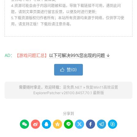
4.资源可能会由于内容问题被和谐，导致下载链接不可用，遇到此问
题，请到文章页面进行留言反馈，以便及时进行更新;
5.下载资源版权归作者所有；本站所有资源均来源于网络，仅供学习使
用，请支持正版！下载后请注意杀毒。
AD：
【游戏问题汇总】
以下可解决99%您出现的问题 ↓
赞(
0
)

需要随时拿走，欢迎转载：
是免费.NET
»
恢复Win11高效设置
ExplorerPatcher v26100.8457.70.1 最新版
分享到








