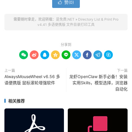
赞(
0
)

需要随时拿走，欢迎转载：
是免费.NET
»
Directory List & Print Pro
v4.41 多语便携版 文件目录打印工具
分享到









上一篇
下一篇
AlwaysMouseWheel v6.56 多
龙虾OpenClaw 新手必备！安装
语便携版 鼠标滚轮增强软件
实用Skills，模型选择，浏览器
自动化
相关推荐