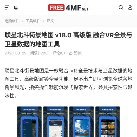




电脑软件
工具软件
正文


联星北斗街景地图 v18.0 高级版 融合VR全景与
卫星数据的地图工具
2026-03-29
阅读(1208)
评论(0)
赞(
0
)

联星北斗街景地图是一款融合 VR 全景技术与卫星数据的地
图工具，高级版解锁全量功能，足不出户即可浏览全球各地
街景风光，指尖操作就能沉浸式探索世界，兼具探索性与趣
味性。