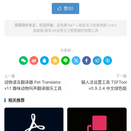
赞(
0
)

需要随时拿走，欢迎转载：
是免费.NET
»
联星北斗街景地图 v18.0
高级版 融合VR全景与卫星数据的地图工具
分享到









上一篇
下一篇
动物语言翻译器 Pet Translator
输入法设置工具 TSFTool
v1.1 趣味动物叫声翻译娱乐工具
v0.9.3.4 中文绿色版
相关推荐