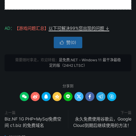
AD：
【游戏问题汇总】
以下可解决99%您出现的问题 ↓
赞(
0
)

需要随时拿走，欢迎转载：
是免费.NET
»
Windows 11 最干净最稳
定的版（24H2 LTSC）
分享到









上一篇
下一篇
Biz.NF 1G PHP+MySql免费空
永久免费使用谷歌云，Google
间 c1.biz 的免费域名
Cloud到期后继续使用的方法！