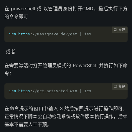
在 powershell 或 以管理员身份打开CMD，最后执行下方
的命令即可
复制
复制
复制
复制
复制
复制
复制
复制
复制









irm https
:
//massgrave.dev/get | iex
或者
在需要激活时打开管理员模式的 PowerShell 并执行如下命
令：
复制
复制
复制
复制
复制
复制
复制
复制








irm https
:
//get.activated.win | iex
在命令提示符窗口中输入 3 然后按照提示进行操作即可，
正常情况下脚本会自动检测系统或软件版本执行操作，后续
基本不需要人工干预。