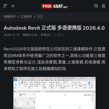




电脑软件
工具软件
正文


Autodesk Revit 正式版 多语便携版 2026.4.0
2025-11-17
阅读(1372)
评论(0)
赞(
0
)

Revit2026中文版是欧特克公司知名的三维建模软件,它是建
筑业BIM体系中使用最广泛的软件之一,其核心功能是三维建
筑模型参数化设计,渲染效果图,算量,土建建模,机电建模,用
来帮助工程师在施工前精确模拟阶段.