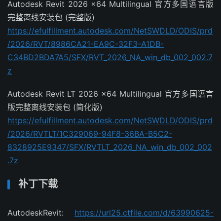
Autodesk Revit 2026 x64 Multilingual 官方多国语言版
完整离线安装包 (完整版)
https://efulfillment.autodesk.com/NetSWDLD/ODIS/prd
/2026/RVT/8986CA21-EA9C-32F3-A1DB-
C34BD2BDA7A5/SFX/RVT_2026_NA_win_db_002_002.7
z
Autodesk Revit LT 2026 x64 Multilingual 官方多国语言
版完整离线安装包 (简化版)
https://efulfillment.autodesk.com/NetSWDLD/ODIS/prd
/2026/RVTLT/1C329069-94F8-36BA-B5C2-
8328925E9347/SFX/RVTLT_2026_NA_win_db_002_002
.7z
补丁下载
AutodeskRevit:
https://url25.ctfile.com/d/63990625-