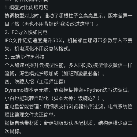
1. 模型对比肉眼可见
协调模型对比时，谁动了哪根柱子会高亮显示，版本差异一
目了然（再也不用背锅说”我没改过这里”）。
2. IFC导入快如闪电
IFC文件链接速度提升50%，机械螺丝螺母带参数导入不丢
失，机电深化不用反复转格式。
3. 云端协作黑科技
个人加速器提升云模型性能，多人同时改模型像发微信一样
流畅，深色模式护眼加成（加班到凌晨必备）。
四、隐藏大招（工程师狂喜）
Dynamo脚本更无脑：节点模糊搜索+Python边写边调试，
小白也能玩转自动化（脚本大神：饭碗危？）。
配电盘智能管理：明细表支持浏览器排序过滤，电气系统管
理比整理文件夹还简单。
钢板自动带材质：新建钢板默认匹配材质，结构建模少点三
次鼠标。