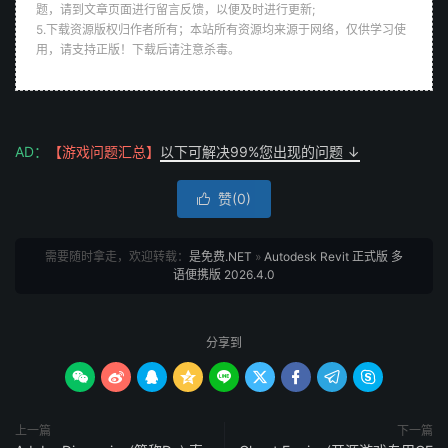
题，请到文章页面进行留言反馈，以便及时进行更新;
5.下载资源版权归作者所有；本站所有资源均来源于网络，仅供学习使
用，请支持正版！下载后请注意杀毒。
AD：
【游戏问题汇总】
以下可解决99%您出现的问题 ↓
赞(
0
)

需要随时拿走，欢迎转载：
是免费.NET
»
Autodesk Revit 正式版 多
语便携版 2026.4.0
分享到









上一篇
下一篇