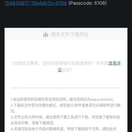
156830817-19a4db?p=6106
(Passcode: 6106)
相关文件下载地址
*应版权方要求，违规内容链接已处理或移除！有问题
发表评
论
试试？
--------------------------------------------------------------
1.本站所提供的压缩包若无特别说明，解压密码均为www.4mf.net;
2.下载后文件若为压缩包格式，请安装7Z软件或者其它压缩软件进行解
压;
3.文件比较大的时候，建议使用下载工具进行下载，浏览器下载有时候
会自动中断，导致下载错误;
4.资源可能会由于内容问题被和谐，导致下载链接不可用，遇到此问