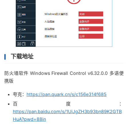
下载地址
防火墙软件 Windows Firewall Control v6.32.0.0 多语便
携版
夸克：
https://pan.quark.cn/s/c156e314f685
百度：
https://pan.baidu.com/s/1UiJgZH3b93bn89K2GTB
HuA?pwd=88in