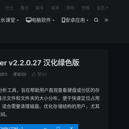

巴士
魔方
威孚
纯净
游戏
专题
会员
成长课堂
电脑软件
安卓应用


r v2.2.0.27 汉化绿色版
81)
评论(0)
赞(
0
)

的磁盘空间分析工具，旨在帮助用户直观查看硬盘或分区的存
展示文件和文件夹的大小分布，便于快速定位占用
，适合需要清理磁盘、优化存储结构的用户，尤其
空间。