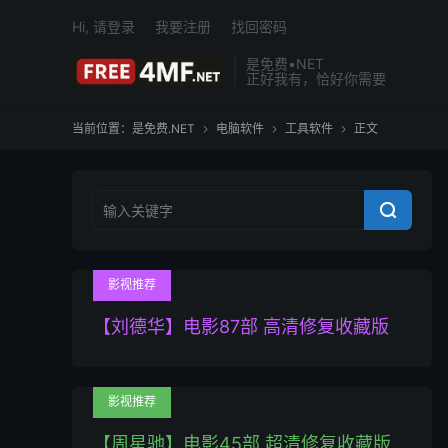
Hi, 请登录
我要注册
找回密码
是免费•NET
正好我有，恰好你需要
当前位置：
是免费.NET
电脑软件
工具软件
正文




影视推荐
【刘德华】电影87部 高清修复收藏版
影视推荐
【周星驰】电影45部 超清修复收藏版