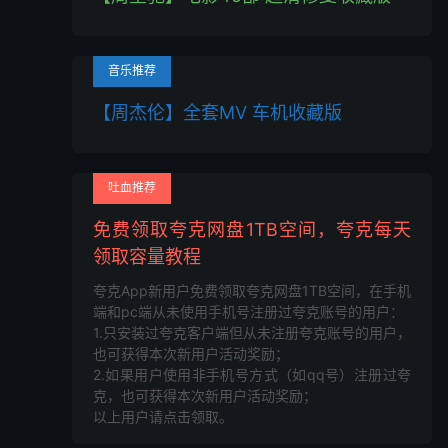
音乐推荐
【周杰伦】全套MV 车机收藏版
吐血推荐
免费领取夸克网盘1TB空间，夸克每天
领取容量教程
夸克App新用户免费领取夸克网盘1TB空间，在手机
端和pc端从未使用手机号注册过夸克账号的用户：
1.只安装过夸克客户端但从未注册夸克账号的用户，
也可获得本次新用户活动奖励；
2.如果用户使用非手机号方式（如qq号）注册过夸
克，也可获得本次新用户活动奖励；
以上用户请点击领取。