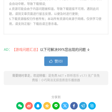
会自动中断，导致下载错误;
4.资源可能会由于内容问题被和谐，导致下载链接不可用，遇到此问
题，请到文章页面进行留言反馈，以便及时进行更新;
5.下载资源版权归作者所有；本站所有资源均来源于网络，仅供学习使
用，请支持正版！下载后请注意杀毒。
AD：
【游戏问题汇总】
以下可解决99%您出现的问题 ↓
赞(
0
)

需要随时拿走，欢迎转载：
是免费.NET
»
聆听音乐 v1.7.1 无广告免
费版｜小巧简洁无损音质音乐播放器
分享到








