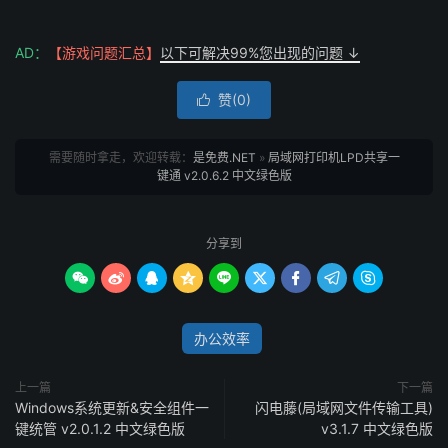
AD：
【游戏问题汇总】
以下可解决99%您出现的问题 ↓
赞(
0
)

需要随时拿走，欢迎转载：
是免费.NET
»
局域网打印机LPD共享一
键通 v2.0.6.2 中文绿色版
分享到









办公效率
上一篇
下一篇
Windows系统更新&安全组件一
闪电藤(局域网文件传输工具)
键统管 v2.0.1.2 中文绿色版
v3.1.7 中文绿色版