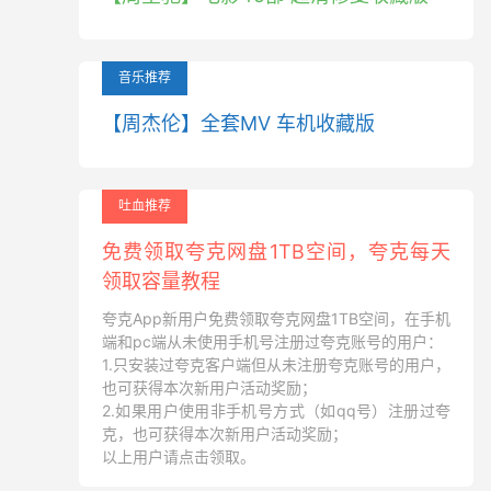
音乐推荐
【周杰伦】全套MV 车机收藏版
吐血推荐
免费领取夸克网盘1TB空间，夸克每天
领取容量教程
夸克App新用户免费领取夸克网盘1TB空间，在手机
端和pc端从未使用手机号注册过夸克账号的用户：
1.只安装过夸克客户端但从未注册夸克账号的用户，
也可获得本次新用户活动奖励；
2.如果用户使用非手机号方式（如qq号）注册过夸
克，也可获得本次新用户活动奖励；
以上用户请点击领取。