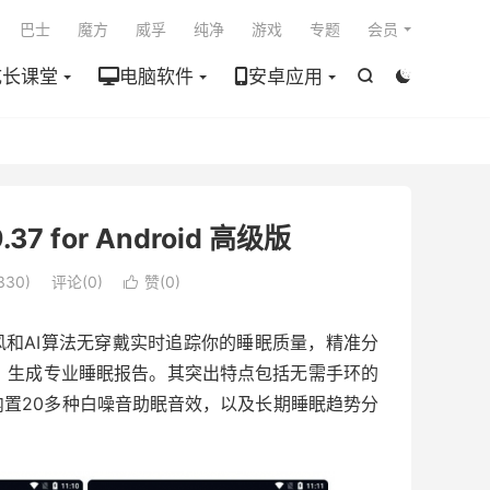

巴士
魔方
威孚
纯净
游戏
专题
会员
成长课堂
电脑软件
安卓应用


.37 for Android 高级版
330)
评论(0)
赞(
0
)

机麦克风和AI算法无穿戴实时追踪你的睡眠质量，精准分
，生成专业睡眠报告。其突出特点包括无需手环的
置20多种白噪音助眠音效，以及长期睡眠趋势分