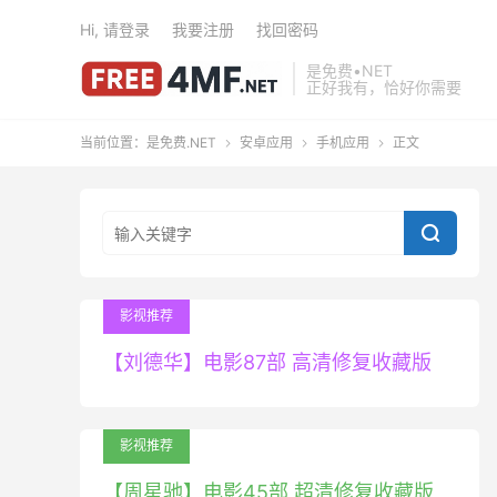
Hi, 请登录
我要注册
找回密码
是免费•NET
正好我有，恰好你需要
当前位置：
是免费.NET
安卓应用
手机应用
正文




影视推荐
【刘德华】电影87部 高清修复收藏版
影视推荐
【周星驰】电影45部 超清修复收藏版