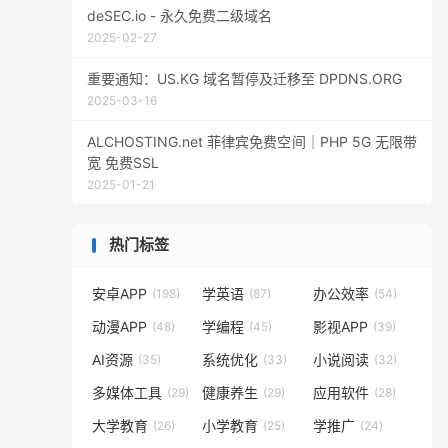
deSEC.io - 永久免费二级域名
2025-02-27
重要通知：US.KG 域名暂停及迁移至 DPDNS.ORG
2025-03-16
ALCHOSTING.net 菲律宾免费空间｜PHP 5G 无限带
宽 免费SSL
2025-01-21
热门标签
安卓APP
学英语
办公效率
(198)
(87)
(54)
动漫APP
学编程
影视APP
(48)
(45)
(39)
AI资源
系统优化
小说阅读
(35)
(33)
(32)
多媒体工具
健康养生
应用软件
(29)
(29)
(28)
大学教育
小学教育
学推广
(26)
(25)
(24)