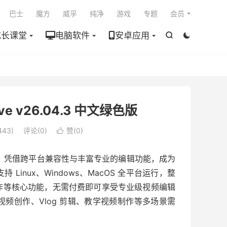

巴士
魔方
威孚
纯净
游戏
专题
会员
成长课堂
电脑软件
安卓应用


e v26.04.3 中文绿色版
43)
评论(0)
赞(
0
)

软件，凭借跨平台兼容性与丰富专业的编辑功能，成为
inux、Windows、MacOS 全平台运行，整
作等核心功能，无需付费即可享受专业级视频编辑
频创作、Vlog 剪辑、教学视频制作等多场景需