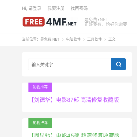
Hi, 请登录
我要注册
找回密码
是免费•NET
正好我有，恰好你需要
当前位置：
是免费.NET
电脑软件
工具软件
正文




影视推荐
【刘德华】电影87部 高清修复收藏版
影视推荐
【周星驰】电影45部 超清修复收藏版