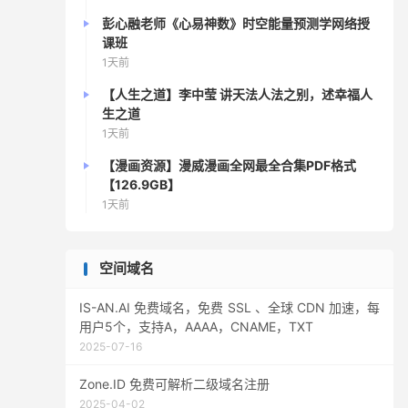
彭心融老师《心易神数》时空能量预测学网络授
课班
1天前
【人生之道】李中莹 讲天法人法之别，述幸福人
生之道
1天前
【漫画资源】漫威漫画全网最全合集PDF格式
【126.9GB】
1天前
空间域名
IS-AN.AI 免费域名，免费 SSL 、全球 CDN 加速，每
用户5个，支持A，AAAA，CNAME，TXT
2025-07-16
Zone.ID 免费可解析二级域名注册
2025-04-02