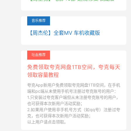
音乐推荐
【周杰伦】全套MV 车机收藏版
吐血推荐
免费领取夸克网盘1TB空间，夸克每天
领取容量教程
夸克App新用户免费领取夸克网盘1TB空间，在手机
端和pc端从未使用手机号注册过夸克账号的用户：
1.只安装过夸克客户端但从未注册夸克账号的用户，
也可获得本次新用户活动奖励；
2.如果用户使用非手机号方式（如qq号）注册过夸
克，也可获得本次新用户活动奖励；
以上用户请点击领取。