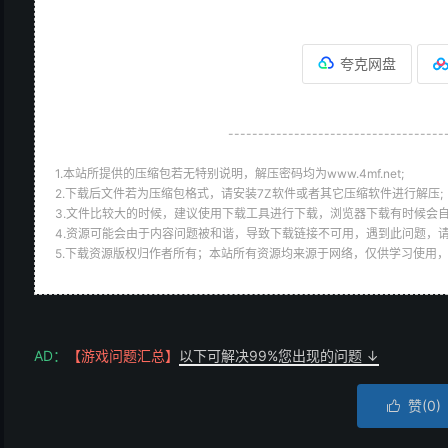
夸克网盘
------------------------------------
1.本站所提供的压缩包若无特别说明，解压密码均为www.4mf.net;
2.下载后文件若为压缩包格式，请安装7Z软件或者其它压缩软件进行解压;
3.文件比较大的时候，建议使用下载工具进行下载，浏览器下载有时候会自
4.资源可能会由于内容问题被和谐，导致下载链接不可用，遇到此问题，
5.下载资源版权归作者所有；本站所有资源均来源于网络，仅供学习使用
AD：
【游戏问题汇总】
以下可解决99%您出现的问题 ↓
赞(
0
)
