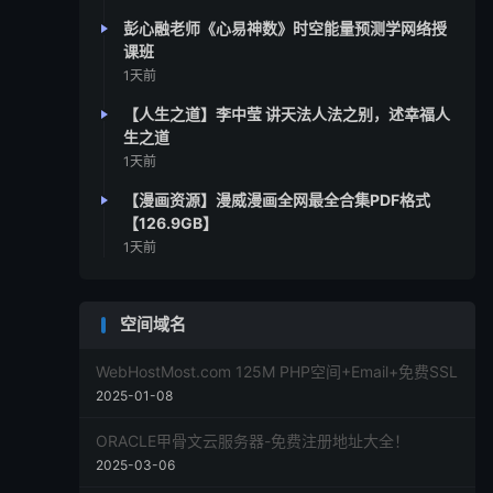
彭心融老师《心易神数》时空能量预测学网络授
课班
1天前
【人生之道】李中莹 讲天法人法之别，述幸福人
生之道
1天前
【漫画资源】漫威漫画全网最全合集PDF格式
【126.9GB】
1天前
空间域名
WebHostMost.com 125M PHP空间+Email+免费SSL
2025-01-08
ORACLE甲骨文云服务器-免费注册地址大全！
2025-03-06