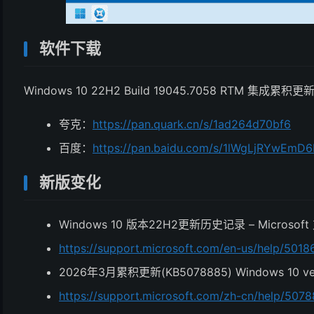
软件下载
Windows 10 22H2 Build 19045.7058 RTM 集成累积更
夸克：
https://pan.quark.cn/s/1ad264d70bf6
百度：
https://pan.baidu.com/s/1lWgLjRYwEm
新版变化
Windows 10 版本22H2更新历史记录 – Microsoft
https://support.microsoft.com/en-us/help/5018
2026年3月累积更新(KB5078885) Windows 10 versi
https://support.microsoft.com/zh-cn/help/507