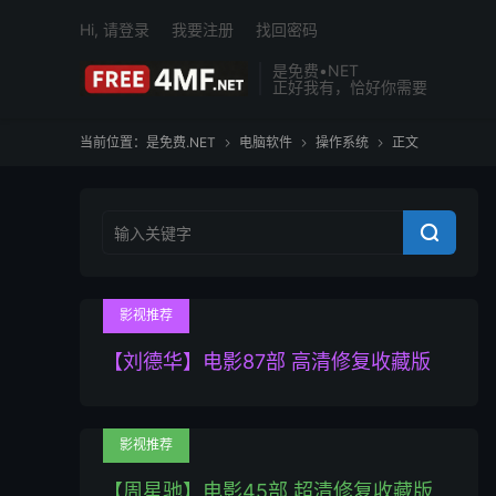
Hi, 请登录
我要注册
找回密码
是免费•NET
正好我有，恰好你需要
当前位置：
是免费.NET
电脑软件
操作系统
正文




影视推荐
【刘德华】电影87部 高清修复收藏版
影视推荐
【周星驰】电影45部 超清修复收藏版