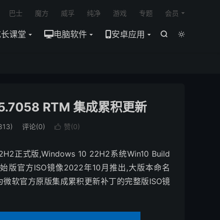

巴士
魔方
威孚
纯净
游戏
专题
会员
成长课堂
电脑软件
安卓应用


9045.7058 RTM 集成累积更新
13)
评论(0)
赞(
0
)

2正式版,Windows 10 22H2系统Win10 Build
个初始版官方ISO镜像2022年10月推出,大版本命名
0系统为微软官方原版集成累积更新补丁的完整版ISO镜