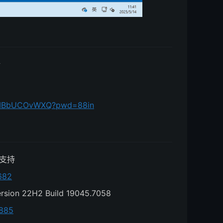
新
D6IBbUCOvWXQ?pwd=88in
 支持
682
on 22H2 Build 19045.7058
8885