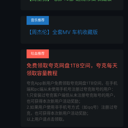
音乐推荐
【周杰伦】全套MV 车机收藏版
吐血推荐
免费领取夸克网盘1TB空间，夸克每天
领取容量教程
夸克App新用户免费领取夸克网盘1TB空间，在手机
端和pc端从未使用手机号注册过夸克账号的用户：
1.只安装过夸克客户端但从未注册夸克账号的用户，
也可获得本次新用户活动奖励；
2.如果用户使用非手机号方式（如qq号）注册过夸
克，也可获得本次新用户活动奖励；
以上用户请点击领取。