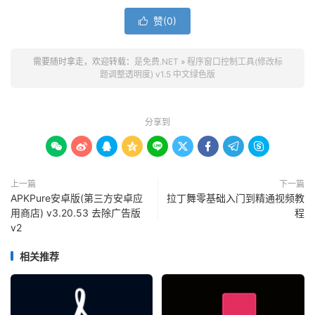
赞(
0
)

需要随时拿走，欢迎转载：
是免费.NET
»
程序窗口控制工具(修改标
题调整透明度) v1.5 中文绿色版
分享到









上一篇
下一篇
APKPure安卓版(第三方安卓应
拉丁舞零基础入门到精通视频教
用商店) v3.20.53 去除广告版
程
v2
相关推荐