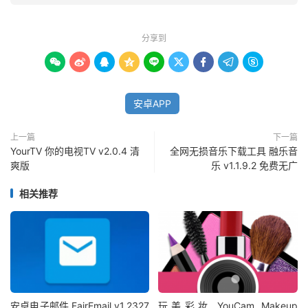
分享到









安卓APP
上一篇
下一篇
YourTV 你的电视TV v2.0.4 清
全网无损音乐下载工具 融乐音
爽版
乐 v1.1.9.2 免费无广
相关推荐
安卓电子邮件 FairEmail v1.2327
玩美彩妆 YouCam Makeup