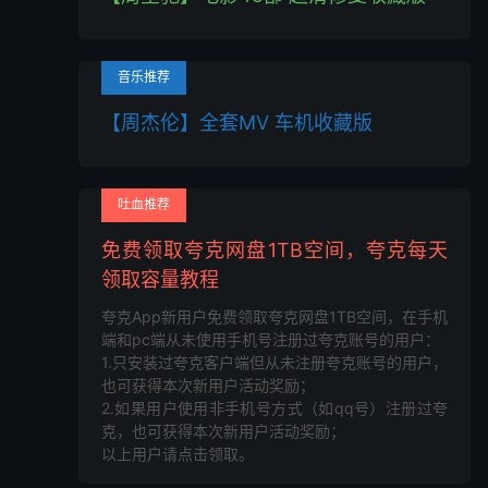
音乐推荐
【周杰伦】全套MV 车机收藏版
吐血推荐
免费领取夸克网盘1TB空间，夸克每天
领取容量教程
夸克App新用户免费领取夸克网盘1TB空间，在手机
端和pc端从未使用手机号注册过夸克账号的用户：
1.只安装过夸克客户端但从未注册夸克账号的用户，
也可获得本次新用户活动奖励；
2.如果用户使用非手机号方式（如qq号）注册过夸
克，也可获得本次新用户活动奖励；
以上用户请点击领取。