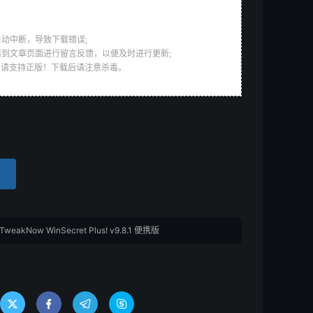
动中断，导致下载错误;
请到文章页面进行留言反馈，以便及时进行更新;
，请支持正版！下载后请注意杀毒。
akNow WinSecret Plus! v9.8.1 便携版



