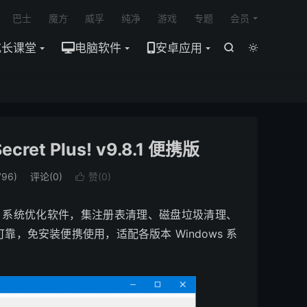

巴士
魔方
威孚
纯净
游戏
专题
会员
成长课堂
电脑软件
安卓应用


et Plus! v9.8.1 便携版
96)
评论(0)
赞(
0
)

Windows 系统优化软件，集注册表清理、磁盘垃圾清理、
，免安装便携使用，适配各版本 Windows 系