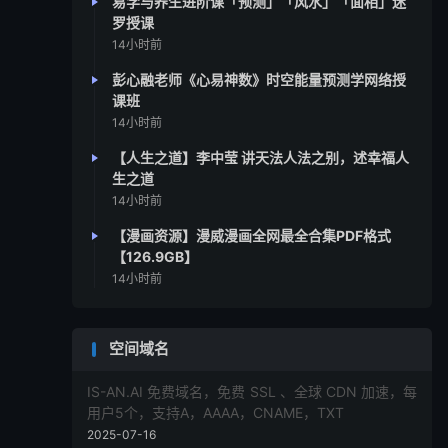
易学与养生进阶课「预测」「风水」「面相」迷
罗授课
14小时前
彭心融老师《心易神数》时空能量预测学网络授
课班
14小时前
【人生之道】李中莹 讲天法人法之别，述幸福人
生之道
14小时前
【漫画资源】漫威漫画全网最全合集PDF格式
【126.9GB】
14小时前
空间域名
IS-AN.AI 免费域名，免费 SSL 、全球 CDN 加速，每
用户5个，支持A，AAAA，CNAME，TXT
2025-07-16