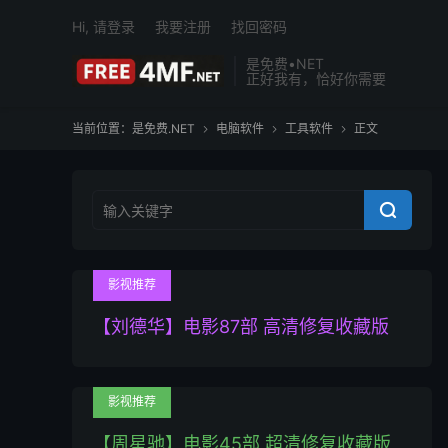
Hi, 请登录
我要注册
找回密码
是免费•NET
正好我有，恰好你需要
当前位置：
是免费.NET
电脑软件
工具软件
正文




影视推荐
【刘德华】电影87部 高清修复收藏版
影视推荐
【周星驰】电影45部 超清修复收藏版