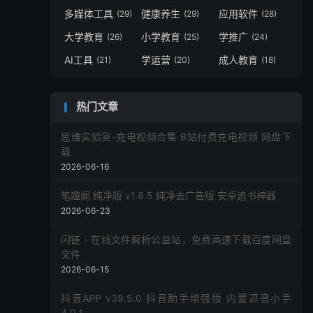
多媒体工具
健康养生
应用软件
(29)
(29)
(28)
大学教育
小学教育
学推广
(26)
(25)
(24)
AI工具
学运营
成人教育
(21)
(20)
(18)
热门文章
思维实验室-充电视频合集 B站付费充电视频 网盘下
载
2026-06-16
笔趣阁 纯净版 v1.8.5 纯净去广告版 安卓追书神器
2026-06-23
闪链 - 在线文件解析公益站，免费高速下载百度网盘
文件
2026-06-15
抖音APP v39.5.0 抖音助手增强版 内置逗音小手
4.0.1