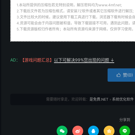
1.本站所提供的压缩包若无特别说明，解压密码均为www.4mf.net;
2.下载后文件若为压缩包格式，请安装7Z软件或者其它压缩软件进行解压;
3.文件比较大的时候，建议使用下载工具进行下载，浏览器下载有时候会自
4.资源可能会由于内容问题被和谐，导致下载链接不可用，遇到此问题，
5.下载资源版权归作者所有；本站所有资源均来源于网络，仅供学习使用
AD：
【游戏问题汇总】
以下可解决99%您出现的问题 ↓
赞(
0
)

需要随时拿走，欢迎转载：
是免费.NET
»
系统优化软件 Twe
分享到




