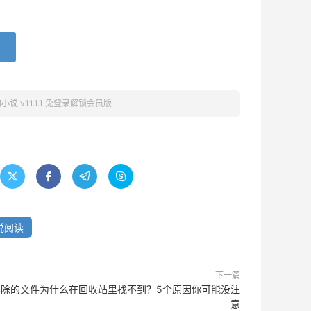
小说 v11.1.1 免登录解锁会员版




说阅读
下一篇
删除的文件为什么在回收站里找不到？5个原因你可能没注
意