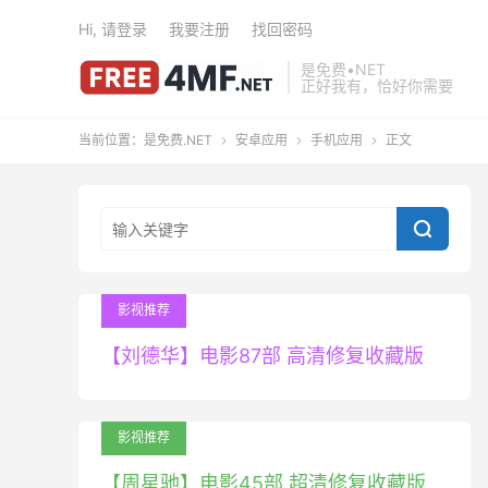
Hi, 请登录
我要注册
找回密码
是免费•NET
正好我有，恰好你需要
当前位置：
是免费.NET
安卓应用
手机应用
正文




影视推荐
【刘德华】电影87部 高清修复收藏版
影视推荐
【周星驰】电影45部 超清修复收藏版