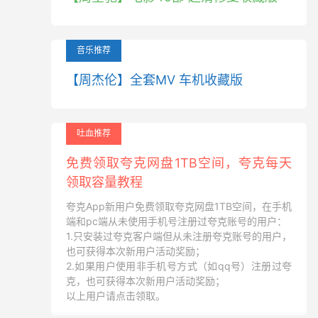
音乐推荐
【周杰伦】全套MV 车机收藏版
吐血推荐
免费领取夸克网盘1TB空间，夸克每天
领取容量教程
夸克App新用户免费领取夸克网盘1TB空间，在手机
端和pc端从未使用手机号注册过夸克账号的用户：
1.只安装过夸克客户端但从未注册夸克账号的用户，
也可获得本次新用户活动奖励；
2.如果用户使用非手机号方式（如qq号）注册过夸
克，也可获得本次新用户活动奖励；
以上用户请点击领取。