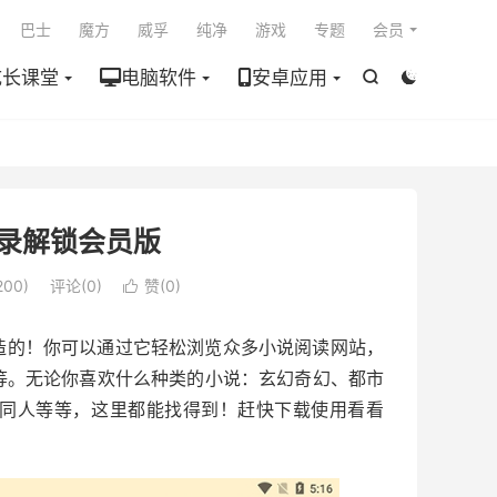

巴士
魔方
威孚
纯净
游戏
专题
会员
成长课堂
电脑软件
安卓应用


 免登录解锁会员版
00)
评论(0)
赞(
0
)

造的！你可以通过它轻松浏览众多小说阅读网站，
等等。无论你喜欢什么种类的小说：玄幻奇幻、都市
同人等等，这里都能找得到！赶快下载使用看看