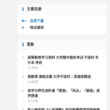
文章目录
应用下载
特点描述
更新
高等教育学习资料 大学期中期末考试 不挂科 专
升本 考研
2小时前
高数帮 课程合集 大学不挂科｜资源库精选
2小时前
易学与养生进阶课「预测」「风水」「面相」迷
罗授课
3小时前
彭心融老师《心易神数》时空能量预测学网络授