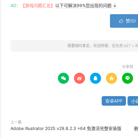
AD：
【游戏问题汇总】
以下可解决99%您出现的问题 ↓
赞(
0
)

需要随时拿走，欢迎转载：
是免费.NET
»
淘
分享到





安卓APP
小
上一篇
Adobe Illustrator 2025 v29.8.2.3 x64 免激活完整安装版