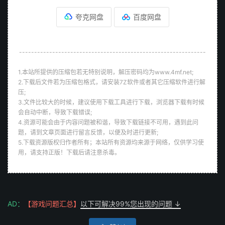
夸克网盘
百度网盘
--------------------------------------------------------------
1.本站所提供的压缩包若无特别说明，解压密码均为www.4mf.net;
2.下载后文件若为压缩包格式，请安装7Z软件或者其它压缩软件进行解
压;
3.文件比较大的时候，建议使用下载工具进行下载，浏览器下载有时候
会自动中断，导致下载错误;
4.资源可能会由于内容问题被和谐，导致下载链接不可用，遇到此问
题，请到文章页面进行留言反馈，以便及时进行更新;
5.下载资源版权归作者所有；本站所有资源均来源于网络，仅供学习使
用，请支持正版！下载后请注意杀毒。
AD：
【游戏问题汇总】
以下可解决99%您出现的问题 ↓