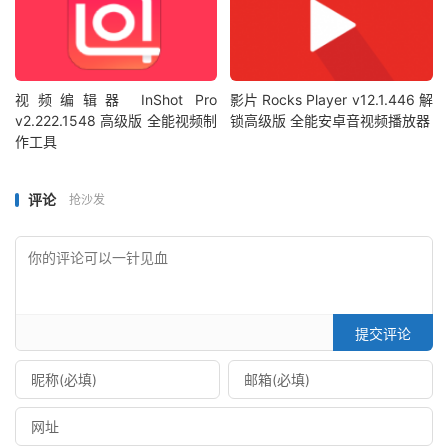
视频编辑器 InShot Pro
影片 Rocks Player v12.1.446 解
v2.222.1548 高级版 全能视频制
锁高级版 全能安卓音视频播放器
作工具
评论
抢沙发
提交评论