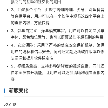
播之间的互动和社交化的氛围
2、汇聚多个平台：汇聚了哔哩哔哩、虎牙、斗鱼抖音
等直播平台，用户可以在一个软件中观看这四个平台上
的直播内容，方便快捷
3、弹幕自定义：弹幕模式丰富，用户可以自定义弹幕
字体、颜色和位置等，也可以屏蔽某些不想看到的弹幕
4、安全保障：采用了严格的信息安全保护机制，确保
用户的隐私和信息安全，同时还定期更新软件版本以修
复漏洞和提升软件稳定性
5、视频质量高：支持多种清晰度的视频直播，同时还
自带画质提升功能，让用户可以更加清晰地观看直播内
容
新版变化
v2.0.18