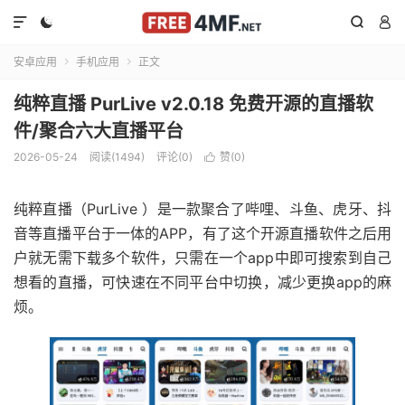




安卓应用
手机应用
正文


纯粹直播 PurLive v2.0.18 免费开源的直播软
件/聚合六大直播平台
2026-05-24
阅读(1494)
评论(0)
赞(
0
)

纯粹直播（PurLive ）是一款聚合了哔哩、斗鱼、虎牙、抖
音等直播平台于一体的APP，有了这个开源直播软件之后用
户就无需下载多个软件，只需在一个app中即可搜索到自己
想看的直播，可快速在不同平台中切换，减少更换app的麻
烦。