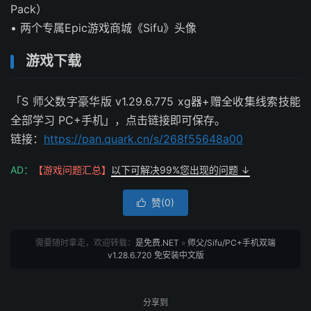
Pack）
• 两个专属Epic游戏商城《Sifu》头像
游戏下载
「S 师父数字豪华版 v1.29.6.775 xg器+赠全收集线索技能
全部学习 PC+手机」，点击链接即可保存。
链接：
https://pan.quark.cn/s/268f55648a00
AD：
【游戏问题汇总】
以下可解决99%您出现的问题 ↓
赞(
0
)

需要随时拿走，欢迎转载：
是免费.NET
»
师父/Sifu/PC+手机双端
v1.28.6.720 免安装中文版
分享到