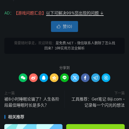
AD：
【游戏问题汇总】
以下可解决99%您出现的问题 ↓
赞(
0
)

需要随时拿走，欢迎转载：
是免费.NET
»
微信联系人删除了怎么找
回来？3种实用方法全解析
分享到









上一篇
下一篇
被8小时睡眠论骗了？人生各阶
工具推荐：Get笔记 Biji.com -
段最佳睡眠时长是多久？
记录每一个闪光的想法
相关推荐