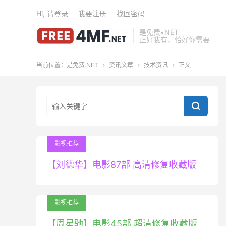
Hi, 请登录
我要注册
找回密码
是免费•NET
正好我有，恰好你需要
当前位置：
是免费.NET
资讯文章
技术资讯
正文




影视推荐
【刘德华】电影87部 高清修复收藏版
影视推荐
【周星驰】电影45部 超清修复收藏版