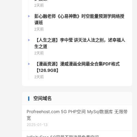
2天前
彭心融老师《心易神数》时空能量预测学网络授
课班
2天前
【人生之道】李中莹 讲天法人法之别，述幸福人
生之道
2天前
【漫画资源】漫威漫画全网最全合集PDF格式
【126.9GB】
2天前
空间域名
Profreehost.com 5G PHP空间 MySql数据库 无限带
宽
2025-01-13