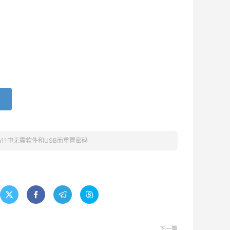
in11中无需软件和USB而重置密码




下一篇