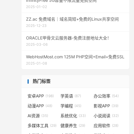
InfinityFree 5G容量不限流量免费空间
2025-01-02
ZZ.ac 免费域名｜域名简短+免费的Linux共享空间
2025-12-23
ORACLE甲骨文云服务器-免费注册地址大全！
2025-03-06
WebHostMost.com 125M PHP空间+Email+免费SSL
2025-01-08
热门标签
安卓APP
学英语
办公效率
(198)
(87)
(54)
动漫APP
学编程
影视APP
(48)
(45)
(39)
AI资源
系统优化
小说阅读
(35)
(33)
(32)
多媒体工具
健康养生
应用软件
(29)
(29)
(28)