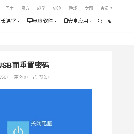

巴士
魔方
威孚
纯净
游戏
专题
会员
成长课堂
电脑软件
安卓应用


USB而重置密码
258)
评论(0)
赞(
0
)
