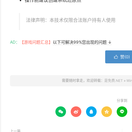
操作前建议创建系统还原点
法律声明：本技术仅限合法账户持有人使用
AD：
【游戏问题汇总】
以下可解决99%您出现的问题 ↓
赞(
0
)

需要随时拿走，欢迎转载：
是免费.NET
»
W
分享到





上一篇