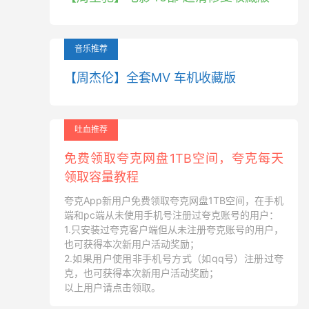
音乐推荐
【周杰伦】全套MV 车机收藏版
吐血推荐
免费领取夸克网盘1TB空间，夸克每天
领取容量教程
夸克App新用户免费领取夸克网盘1TB空间，在手机
端和pc端从未使用手机号注册过夸克账号的用户：
1.只安装过夸克客户端但从未注册夸克账号的用户，
也可获得本次新用户活动奖励；
2.如果用户使用非手机号方式（如qq号）注册过夸
克，也可获得本次新用户活动奖励；
以上用户请点击领取。