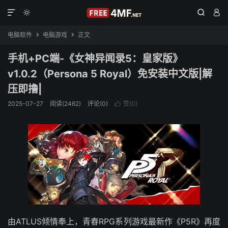




电脑软件
电脑游戏
正文


手机+PC端-《女神异闻录5：皇家版》
v1.0.2（Persona 5 Royal）免安装中文版|解
压即撸|
2025-07-27
阅读(2462)
评论(0)
赞(
0
)

由ATLUS倾情奉上，青春RPG系列游戏最新作《P5R》再度