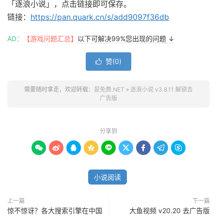
「逐浪小说」，点击链接即可保存。
链接：
https://pan.quark.cn/s/add9097f36db
AD：
【游戏问题汇总】
以下可解决99%您出现的问题 ↓
赞(
0
)

需要随时拿走，欢迎转载：
是免费.NET
»
逐浪小说 v3.8.11 解锁去
广告版
分享到









小说阅读
上一篇
下一篇
惊不惊讶？各大搜索引擎在中国
大鱼视频 v20.20 去广告版