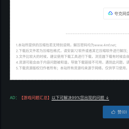
夸克网
------------------------------------
1.本站所提供的压缩包若无特别说明，解压密码均为www.4mf.net;
2.下载后文件若为压缩包格式，请安装7Z软件或者其它压缩软件进行解压;
3.文件比较大的时候，建议使用下载工具进行下载，浏览器下载有时候会自
4.资源可能会由于内容问题被和谐，导致下载链接不可用，遇到此问题，
5.下载资源版权归作者所有；本站所有资源均来源于网络，仅供学习使用
AD：
【游戏问题汇总】
以下可解决99%您出现的问题 ↓
赞(
0
)
