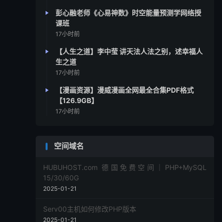
彭心融老师《心易神数》时空能量预测学网络授
课班
17小时前
【人生之道】李中莹 讲天法人法之别，述幸福人
生之道
17小时前
【漫画资源】漫威漫画全网最全合集PDF格式
【126.9GB】
17小时前
空间域名
HUBUHOST.com 德国免费空间｜PHP+MySQL
15/30/60G
2025-01-21
Serv00主机如何修改PHP版本
2025-01-21