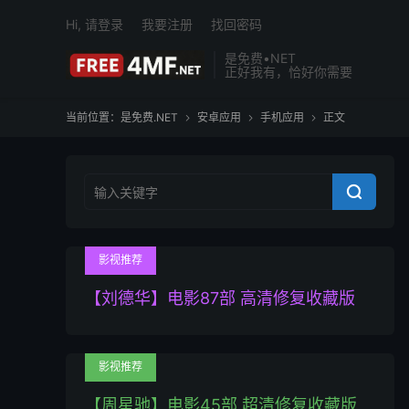
Hi, 请登录
我要注册
找回密码
是免费•NET
正好我有，恰好你需要
当前位置：
是免费.NET
安卓应用
手机应用
正文




影视推荐
【刘德华】电影87部 高清修复收藏版
影视推荐
【周星驰】电影45部 超清修复收藏版