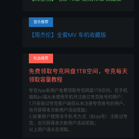
音乐推荐
【周杰伦】全套MV 车机收藏版
吐血推荐
免费领取夸克网盘1TB空间，夸克每天
领取容量教程
夸克App新用户免费领取夸克网盘1TB空间，在手机
端和pc端从未使用手机号注册过夸克账号的用户：
1.只安装过夸克客户端但从未注册夸克账号的用户，
也可获得本次新用户活动奖励；
2.如果用户使用非手机号方式（如qq号）注册过夸
克，也可获得本次新用户活动奖励；
以上用户请点击领取。