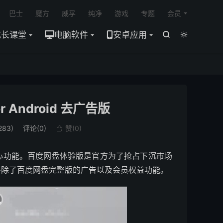

巴士
魔方
威孚
纯净
游戏
专题
会员
成长课堂
电脑软件
安卓应用


or Android 去广告版
83)
评论(0)
赞(
0
)

心功能。百度网盘体验版是官方为了抢占下沉市场
移除了百度网盘完整版的广告以及会员权益功能。