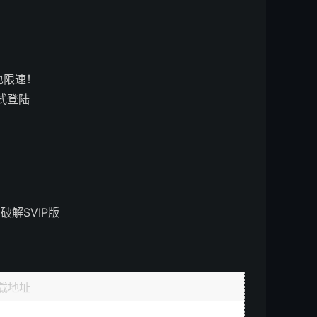
也限速！
式登陆
解SVIP版
载地址