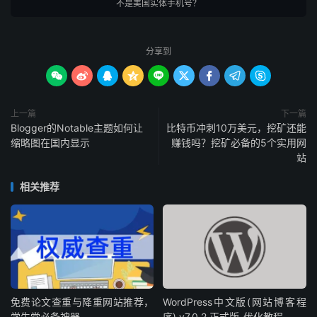
不是美国实体手机号？
分享到









上一篇
下一篇
Blogger的Notable主题如何让
比特币冲刺10万美元，挖矿还能
缩略图在国内显示
赚钱吗？挖矿必备的5个实用网
站
相关推荐
免费论文查重与降重网站推荐，
WordPress中文版(网站博客程
学生党必备神器
序) v7.0.2 正式版-优化教程