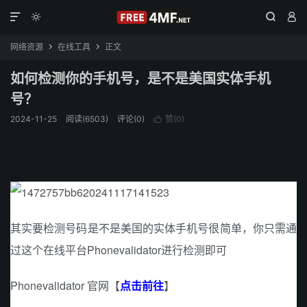




网络资源
在线工具
正文


如何检测你的手机号，是不是美国实体手机
号？
2024-11-25
阅读(6503)
评论(0)
赞(
0
)

其实要检测号码是不是美国的实体手机号很简单，你只需通
过这个在线平台Phonevalidator进行检测即可
Phonevalidator 官网【
点击前往
】