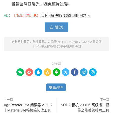
景建议降低曝光，避免照片过曝。
AD：
【游戏问题汇总】
以下可解决99%您出现的问题 ↓
赞(
0
)

需要随时拿走，欢迎转载：
是免费.NET
»
ProShot v8.32.5.2 高级版
｜专业单反照相机 安卓手机摄影神器
分享到









安卓APP
上一篇
下一篇
Agr Reader RSS阅读器 v1.11.2
SODA 相机 v9.6.6 高级版｜轻
｜Material3风格极简阅读工具
量全能美颜拍照工具