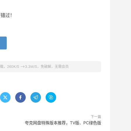
要错过！
，260K/S —>3.3M/S，免破解，无需会员




下一篇
夸克网盘特殊版本推荐，TV版、PC绿色版