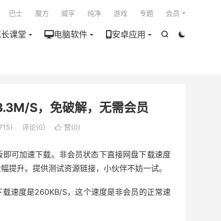

巴士
魔方
威孚
纯净
游戏
专题
会员
成长课堂
电脑软件
安卓应用


3.3M/S，免破解，无需会员
15)
评论(0)
赞(
0
)

版即可加速下载。非会员状态下直接网盘下载速度
大幅提升。提供测试资源链接，小伙伴不妨一试。
速度是260KB/S，这个速度是非会员的正常速