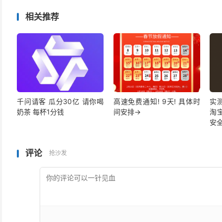
相关推荐
千问请客 瓜分30亿 请你喝
高速免费通知! 9天! 具体时
实
奶茶 每杯1分钱
间安排→
淘宝
安
评论
抢沙发