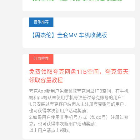
音乐推荐
【周杰伦】全套MV 车机收藏版
吐血推荐
免费领取夸克网盘1TB空间，夸克每天
领取容量教程
夸克App新用户免费领取夸克网盘1TB空间，在手机
端和pc端从未使用手机号注册过夸克账号的用户：
1.只安装过夸克客户端但从未注册夸克账号的用户，
也可获得本次新用户活动奖励；
2.如果用户使用非手机号方式（如qq号）注册过夸
克，也可获得本次新用户活动奖励；
以上用户请点击领取。