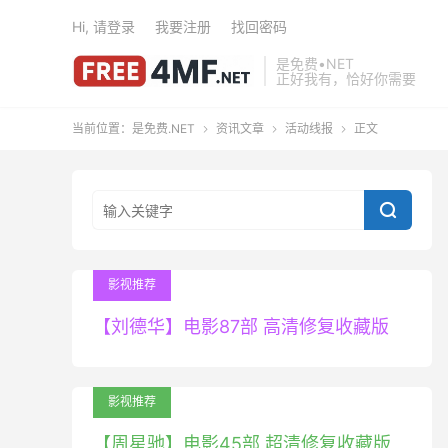
Hi, 请登录
我要注册
找回密码
是免费•NET
正好我有，恰好你需要
当前位置：
是免费.NET
资讯文章
活动线报
正文




影视推荐
【刘德华】电影87部 高清修复收藏版
影视推荐
【周星驰】电影45部 超清修复收藏版