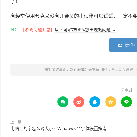
了！
有经常使用夸克又没有开会员的小伙伴可以试试，一定不
AD：
【游戏问题汇总】
以下可解决99%您出现的问题 ↓
赞(
0
)

需要随时拿走，欢迎转载：
是免费.NET
»
夸克网盘高速下载
分享到





上一篇
电脑上的字怎么调大小？Windows 11字体设置指南