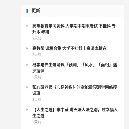
更新
高等教育学习资料 大学期中期末考试 不挂科 专
升本 考研
2天前
高数帮 课程合集 大学不挂科｜资源库精选
2天前
易学与养生进阶课「预测」「风水」「面相」迷
罗授课
2天前
彭心融老师《心易神数》时空能量预测学网络授
课班
2天前
【人生之道】李中莹 讲天法人法之别，述幸福人
生之道
2天前