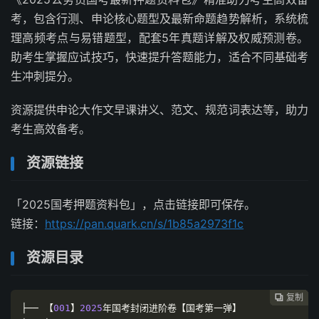
考，包含行测、申论核心题型及最新命题趋势解析，系统梳
理高频考点与易错题型，配套5年真题详解及权威预测卷。
助考生掌握应试技巧，快速提升答题能力，适合不同基础考
生冲刺提分。
资源提供申论大作文早课讲义、范文、规范词表达等，助力
考生高效备考。
资源链接
「2025国考押题资料包」，点击链接即可保存。
链接：
https://pan.quark.cn/s/1b85a2973f1c
资源目录
复制
复制
复制
复制
复制
复制
复制
复制








├──
【
001
】
2025
年国考封闭进阶卷【国考第一弹】