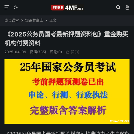




成长课堂
知识共享库
正文


《2025公务员国考最新押题资料包》重金购买
机构付费资料
2025-04-09
阅读(735)
评论(0)
赞(
0
)

《2025公务员国考最新押题资料包》精准助力考生高效备