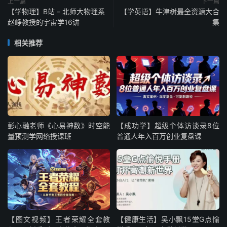
上一篇
下一篇
│
├──
【第一弹】
2025
年国考封闭进阶五套卷（副省级）
【学物理】B站 – 北师大物理系
【学英语】牛津树最全资源大合
│
│
├──
【国考第一弹】
2025
年国考申论封闭进阶卷二（副
赵峥教授的宇宙学16讲
集
省）-答案解析.
pdf 
1.69M
│
│
├──
【国考第一弹】
2025
年国考申论封闭进阶卷二（副
相关推荐
省）.
pdf 
5.22M
│
│
├──
【国考第一弹】
2025
年国考申论封闭进阶卷三（副
省）-答案解析.
pdf 
1.55M
│
│
├──
【国考第一弹】
2025
年国考申论封闭进阶卷四（副
省）-答案解析.
pdf 
1.84M
│
│
├──
【国考第一弹】
2025
年国考申论封闭进阶卷四（副
省）.
pdf 
5.50M
彭心融老师《心易神数》时空能
【成功学】超级个体访谈录8位
│
│
├──
【国考第一弹】
2025
年国考申论封闭进阶卷三（副
量预测学网络授课班
普通人年入百万创业复盘课
省）.
pdf 
4.53M
│
│
├──
【国考第一弹】
2025
年国考申论封闭进阶卷五（副
省）-答案解析.
pdf 
1.53M
│
│
├──
【国考第一弹】
2025
年国考申论封闭进阶卷五（副
省）.
pdf 
6.07M
│
│
├──
【国考第一弹】
2025
年国考申论封闭进阶卷一（副
省）-答案解析.
pdf 
1.39M
│
│
├──
【国考第一弹】
2025
年国考申论封闭进阶卷一（副
【图文视频】王者荣耀全套教
【健康生活】吴小飘15堂G点愉