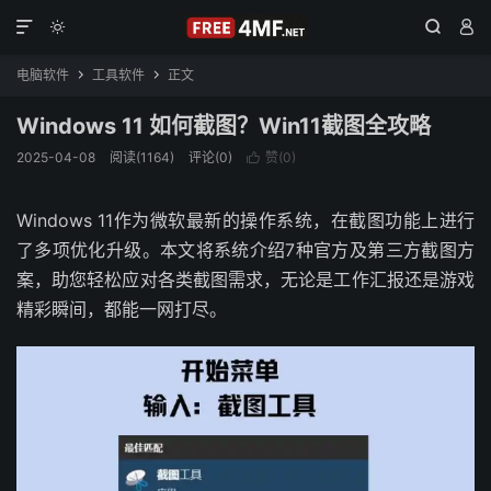




电脑软件
工具软件
正文


Windows 11 如何截图？Win11截图全攻略
2025-04-08
阅读(1164)
评论(0)
赞(
0
)

Windows 11作为微软最新的操作系统，在截图功能上进行
了多项优化升级。本文将系统介绍7种官方及第三方截图方
案，助您轻松应对各类截图需求，无论是工作汇报还是游戏
精彩瞬间，都能一网打尽。