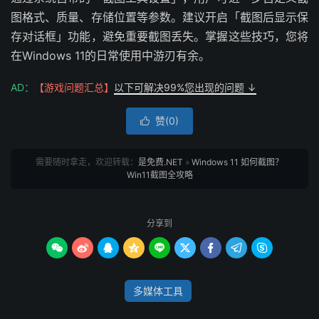
图格式、质量、存储位置等参数。建议开启「截图后显示保
存对话框」功能，避免重要截图丢失。掌握这些技巧，您将
在Windows 11的日常使用中游刃有余。
AD：
【游戏问题汇总】
以下可解决99%您出现的问题 ↓
赞(
0
)

需要随时拿走，欢迎转载：
是免费.NET
»
Windows 11 如何截图？
Win11截图全攻略
分享到









多媒体工具