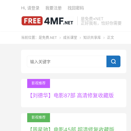
Hi, 请登录
我要注册
找回密码
是免费•NET
正好我有，恰好你需要
当前位置：
是免费.NET
成长课堂
知识共享库
正文




影视推荐
【刘德华】电影87部 高清修复收藏版
影视推荐
【周星驰】电影45部 超清修复收藏版