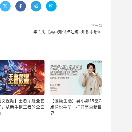




下一篇
学而思《高中知识点汇编+知识手册》
图文视频】王者荣耀全套
【健康生活】吴小飘15堂G
程，从新手到王者的全面
点愉悦手册，打开高巢新世
南
界