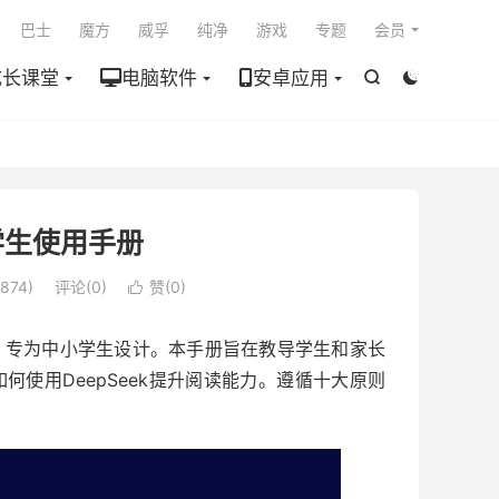

巴士
魔方
威孚
纯净
游戏
专题
会员
成长课堂
电脑软件
安卓应用


小学生使用手册
874)
评论(0)
赞(
0
)

册，专为中小学生设计。本手册旨在教导学生和家长
如何使用DeepSeek提升阅读能力。遵循十大原则