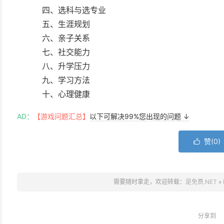
四、选科与选专业
五、⽣涯规划
六、亲⼦关系
七、社交能⼒
⼋、升学压⼒
九、学习⽅法
⼗、⼼理健康
AD：
【游戏问题汇总】
以下可解决99%您出现的问题 ↓
赞(
0
)

需要随时拿走，欢迎转载：
是免费.NET
»
分享到