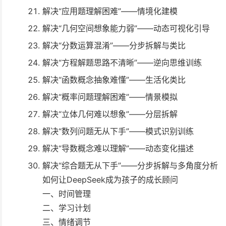
解决“应⽤题理解困难”——情境化建模
解决“⼏何空间想象能⼒弱”——动态可视化引导
解决“分数运算混淆”——分步拆解与类⽐
解决“⽅程解题思路不清晰”——逆向思维训练
解决“函数概念抽象难懂”——⽣活化类⽐
解决“概率问题理解困难”——情景模拟
解决“⽴体⼏何难以想象”——分层拆解
解决“数列问题⽆从下⼿”——模式识别训练
解决“导数概念难以理解”——动态变化描述
解决“综合题⽆从下⼿”——分步拆解与多⻆度分析
如何让DeepSeek成为孩⼦的成⻓顾问
⼀、时间管理
⼆、学习计划
三、情绪调节