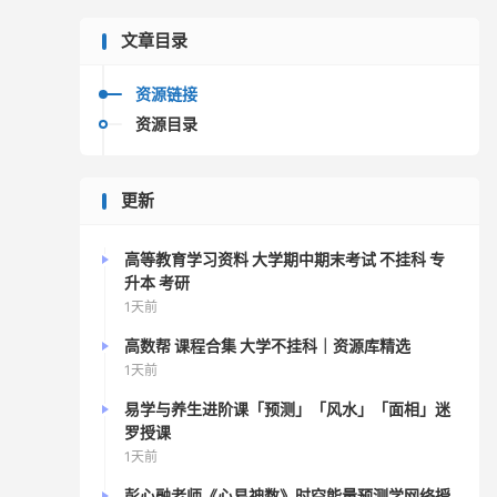
文章目录
资源链接
资源目录
更新
高等教育学习资料 大学期中期末考试 不挂科 专
升本 考研
1天前
高数帮 课程合集 大学不挂科｜资源库精选
1天前
易学与养生进阶课「预测」「风水」「面相」迷
罗授课
1天前
彭心融老师《心易神数》时空能量预测学网络授