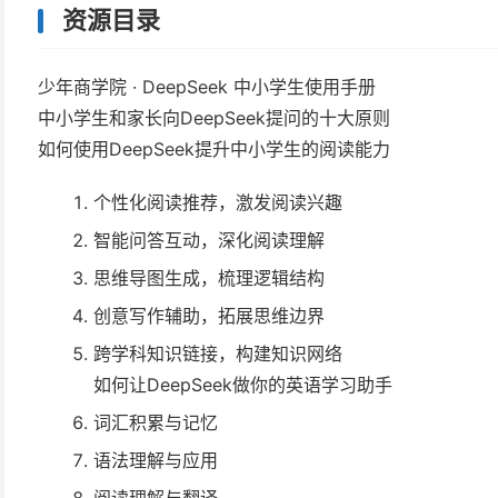
资源目录
少年商学院 · DeepSeek 中⼩学⽣使⽤⼿册
中⼩学⽣和家⻓向DeepSeek提问的⼗⼤原则
如何使⽤DeepSeek提升中⼩学⽣的阅读能⼒
个性化阅读推荐，激发阅读兴趣
智能问答互动，深化阅读理解
思维导图⽣成，梳理逻辑结构
创意写作辅助，拓展思维边界
跨学科知识链接，构建知识⽹络
如何让DeepSeek做你的英语学习助⼿
词汇积累与记忆
语法理解与应⽤