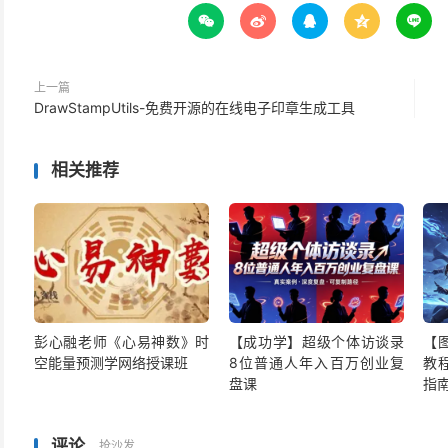





上一篇
DrawStampUtils-免费开源的在线电子印章生成工具
相关推荐
彭心融老师《心易神数》时
【成功学】超级个体访谈录
【
空能量预测学网络授课班
8位普通人年入百万创业复
教
盘课
指
评论
抢沙发