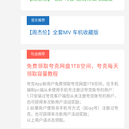
音乐推荐
【周杰伦】全套MV 车机收藏版
吐血推荐
免费领取夸克网盘1TB空间，夸克每天
领取容量教程
夸克App新用户免费领取夸克网盘1TB空间，在手机
端和pc端从未使用手机号注册过夸克账号的用户：
1.只安装过夸克客户端但从未注册夸克账号的用户，
也可获得本次新用户活动奖励；
2.如果用户使用非手机号方式（如qq号）注册过夸
克，也可获得本次新用户活动奖励；
以上用户请点击领取。