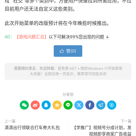
戏”“社交”等多个类别中，方便用户快速找到所需应用，不过
目前用户还无法自定义这些类别。
此次开始菜单的改版预计将在今年晚些时候推出。
AD：
【游戏问题汇总】
以下可解决99%您出现的问题 ↓
赞(
0
)

需要随时拿走，欢迎转载：
是免费.NET
»
微软Windows 11开始菜单
大改版！全部应用一页显示、推荐项可彻底关闭
分享到









上一篇
下一篇
滴滴出行领联合打车券大礼包
【学推广】视频号分成计划，发
视频即享商家广告收益