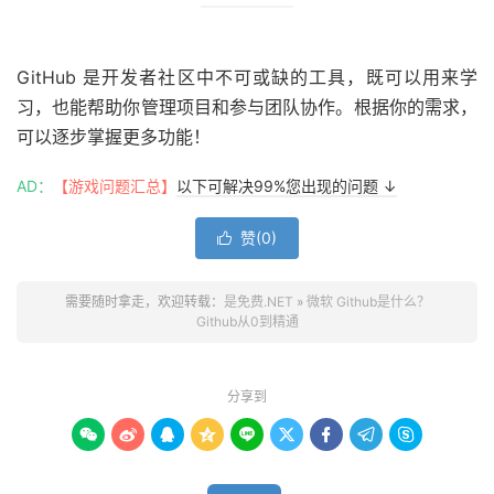
GitHub 是开发者社区中不可或缺的工具，既可以用来学
习，也能帮助你管理项目和参与团队协作。根据你的需求，
可以逐步掌握更多功能！
AD：
【游戏问题汇总】
以下可解决99%您出现的问题 ↓
赞(
0
)

需要随时拿走，欢迎转载：
是免费.NET
»
微软 Github是什么？
Github从0到精通
分享到








