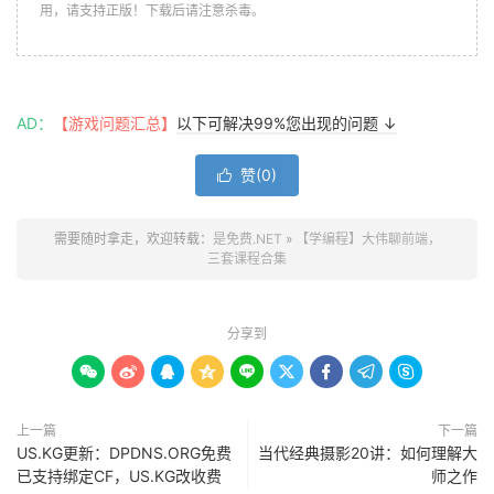
用，请支持正版！下载后请注意杀毒。
AD：
【游戏问题汇总】
以下可解决99%您出现的问题 ↓
赞(
0
)

需要随时拿走，欢迎转载：
是免费.NET
»
【学编程】大伟聊前端，
三套课程合集
分享到









上一篇
下一篇
US.KG更新：DPDNS.ORG免费
当代经典摄影20讲：如何理解大
已支持绑定CF，US.KG改收费
师之作