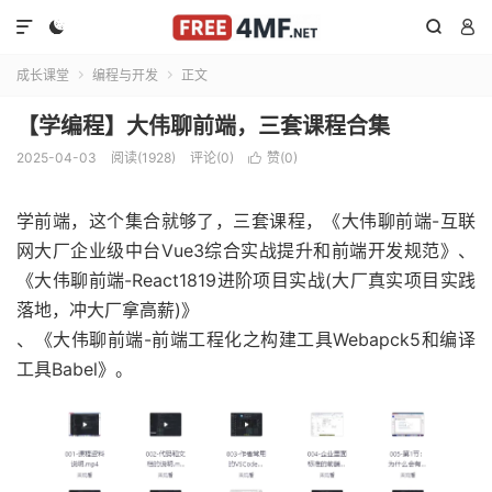




成长课堂
编程与开发
正文


【学编程】大伟聊前端，三套课程合集
2025-04-03
阅读(1928)
评论(0)
赞(
0
)

学前端，这个集合就够了，三套课程，《大伟聊前端-互联
网大厂企业级中台Vue3综合实战提升和前端开发规范》、
《大伟聊前端-React1819进阶项目实战(大厂真实项目实践
落地，冲大厂拿高薪)》
、《大伟聊前端-前端工程化之构建工具Webapck5和编译
工具Babel》。