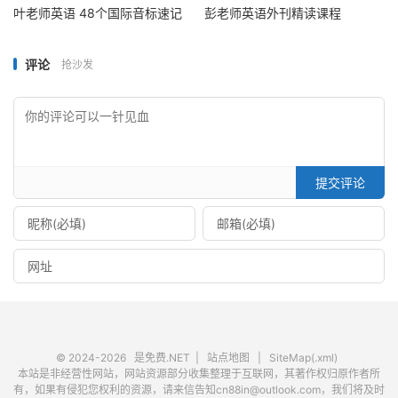
│
│
├──
🎵
36
家庭歌
Family
Songg
-
MM_01
.
mp3 
叶老师英语 48个国际音标速记
彭老师英语外刊精读课程
(
1.48MB
)
│
│
├──
🎵
37
家具歌
Furniture
Songg
-
MM_01
.
mp3 
(
1.49MB
)
评论
抢沙发
│
│
├──
🎵
38
衣服歌谣
Clothes
Songg
-
MM_01
.
mp3 
(
2.12MB
)
│
│
├──
🎵
39
家电歌
Electric
Appliances
Song
-
MM_01
.
mp3 
(
1.55MB
)
│
│
├──
🎵
40
每人都有优点
Everybody
Has
Strengths
-
MM_01
.
mp3 
(
1.58MB
)
提交评论
│
│
├──
🎵
41
我负责
I
’
m 
Resonsible
…
_01
.
mp3 
(
1.51MB
)
│
│
├──
🎵
42
我的小马桶
My
Potty
-
MM_01
.
mp3 
(
1.52MB
)
│
│
├──
🎵
43
打扫
Clean
Up
-
MM_01
.
mp3 
(
1.46MB
)
│
│
├──
🎵
44
动物歌谣
Animal
Rhyme
-
MM_01
.
mp3 
(
2.40MB
)
│
│
├──
🎵
45
桌子叔叔
Uncle
Table
-
MM_01
.
mp3 
© 2024-2026
是免费.NET
|
站点地图
|
SiteMap(.xml)
(
1.50MB
)
本站是非经营性网站，网站资源部分收集整理于互联网，其著作权归原作者所
有，如果有侵犯您权利的资源，请来信告知cn88in@outlook.com，我们将及时
│
│
├──
🎵
46
小汽车发疯了
The
Little
Car