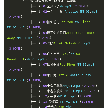
│
│
└──
📂
杨妈英语故事听唱课（妈妈版）
│
│
├──
🎵
01
宝贝困了
MM
.
mp3 
(
2.31MB
)
│
│
├──
🎵
02
一个小可爱
 A cutie
-
MM_01
.
mp3 
(
2.24MB
)
│
│
├──
🎵
03
拍你睡觉
Pat
You
 to 
Sleep
-
MM_01
.
mp3 
(
2.28MB
)
│
│
├──
🎵
04
擦干你的眼泪
Wipe
Your
Tears
Away
-
MM_01
.
mp3 
(
2.27MB
)
│
│
├──
🎵
05
喝奶
Drink
MilkMM_01
.
mp3 
(
3.65MB
)
│
│
├──
🎵
06
你如此美丽
You
’
re 
So
Beautiful
-
MM_01
.
mp3 
(
3.38MB
)
│
│
├──
🎵
07
揉揉歌谣
Rub
Rhym
-
MM_01
.
mp3 
(
2.24MB
)
│
│
├──
🎵
08
小白兔
Little
 white bunny
-
MM_01
.
mp3 
(
1.28MB
)
│
│
├──
🎵
09
小兔子乖乖
MM_01
.
mp3 
(
2.72MB
)
│
│
├──
🎵
11
小老鼠歌谣-
MM_01
.
mp3 
(
1.26MB
)
│
│
├──
🎵
12
洗手歌-
MM_01
.
mp3 
(
1.22MB
)
│
│
├──
🎵
13
-吃健康-
MM_01
.
mp3 
(
2.15MB
)
│
│
├──
🎵
14
丢手绢
Drop
 the 