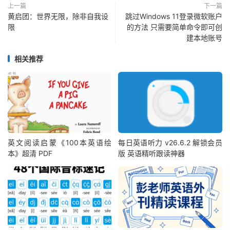
Vegetables_01
.
mp3 
(
1.56MB
)
上一篇
下一篇
黄启团：世界无限，除非自我设
跳过Windows 11登录微软账户
│
│
├──
🎵
25
好吃的脚丫
Yummy
Feet
-
限
的方法 只需要简单命令即可创
MM_01
.
mp3 
(
1.50MB
)
建本地账号
│
│
├──
🎵
26
多少脚趾
How
 many toes
-
MM_01
.
mp3 
(
1.55MB
)
相关推荐
│
│
├──
🎵
27
蹬单车
Pedal
 a bike
-
MM_01
.
mp3 
(
1.51MB
)
│
│
├──
🎵
28
伸伸懒腰
Stretch
Myselfg
-
MM_01
.
mp3 
(
1.54MB
)
│
│
├──
🎵
29
身体歌谣
The
Body
Rhyme
-
MM_01
.
mp3 
(
2.11MB
)
│
│
├──
🎵
30
小手拍拍歌谣
Little
Hands
Clap
Clap
Rhyme
-
MM_01
.
mp3 
(
2.37MB
)
英文阅读启蒙《100本英语绘
每日英语听力 v26.6.2 解锁会员
│
│
├──
🎵
31
户外歌谣
Outdoor
Rhyme
-
本》超清 PDF
版 英语精听跟读神器
MM_01
.
mp3 
(
2.12MB
)
│
│
├──
🎵
32
去公园
Go
To
The
Park
-
MM_01
.
mp3 
(
1.51MB
)
│
│
├──
🎵
33
-跳-
MM_01
.
mp3 
(
1.46MB
)
│
│
├──
🎵
34
谢谢你，小汽车
Thank
You
,
Little
Car
-
MM_01
.
mp3 
(
1.53MB
)