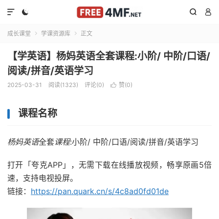




成长课堂
学课资源库
正文


【学英语】杨妈英语全套课程:小阶/ 中阶/口语/
阅读/拼音/英语学习
2025-03-31
阅读(1323)
评论(0)
赞(
0
)

课程名称
杨妈英语
全套
课程
:小阶/ 中阶/口语/阅读/拼音/英语学习
打开「夸克APP」，无需下载在线播放视频，畅享原画5倍
速，支持电视投屏。
链接：
https://pan.quark.cn/s/4c8ad0fd01de