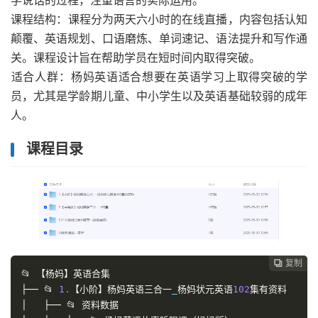
学说话的过程，注重语言的实际运用。
‌课程结构‌：课程分为两天六小时的在线直播，内容包括认知
颠覆、英语规划、口语磨炼、单词速记、语法提升和写作通
关。课程设计旨在帮助学员在短时间内取得突破。
‌适合人群‌：杨妈英语适合想要在英语学习上取得突破的学
员，尤其是学龄期儿童、中小学生以及英语基础较弱的成年
人。
课程目录
复制
复制
复制
复制
复制
复制
复制
复制








📂
【杨妈】英语合集
├──
📂
1.
【小阶】杨妈英语三合一
_
杨妈状元英语
102
集有资料
│
├──
📂
资料数据