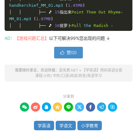
handkerchief_MM_01
.
mp3 
(
1.45MB
)
│
│
├──
🎵
15
指出来
Point
Them
Out
Rhyme
-
MM_01
.
mp3 
(
1.07MB
)
│
│
├──
🎵
16
拔萝卜
Pull
 the 
Radish
-
MM_01
.
mp3 
(
2.66MB
)
AD：
【游戏问题汇总】
以下可解决99%您出现的问题 ↓
│
│
├──
🎵
17
找啊找啊找朋友
Look
,
 look
,
 look 
for
 a frien
-
MM_01
.
mp3 
(
1.42MB
)
赞(
0
)
│
│
├──
🎵
18
水果歌谣
Fruit
Rhyme
-
MM_01
.
mp3 

(
1.70MB
)
│
│
├──
🎵
19
蔬菜歌
Vegetable
Song
-
需要随时拿走，欢迎转载：
是免费.NET
»
【学英语】杨妈英语全套
MM_01
.
mp3 
(
1.51MB
)
课程:小阶/ 中阶/口语/阅读/拼音/英语学习
│
│
├──
🎵
20
饮料歌
Drink
Song
-
MM_01
.
mp3 
(
1.52MB
)
│
│
├──
🎵
21
肉肉歌
Meat
Song
-
MM_01
.
mp3 
分享到
(
1.51MB
)
│
│
├──
🎵
22
好饭歌
Yummy
Food
Song
-









MM_01
.
mp3 
(
1.56MB
)
│
│
├──
🎵
23
晚饭歌
Dinner
Song
-
MM_01
.
mp3 
学英语
学语文
小学教育
(
1.49MB
)
│
│
├──
🎵
24
好吃的蔬菜
Yummy