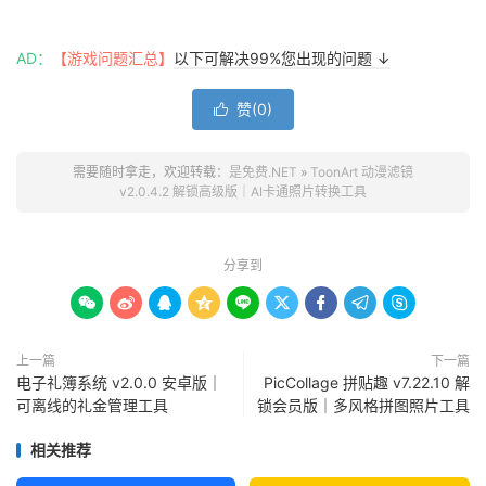
AD：
【游戏问题汇总】
以下可解决99%您出现的问题 ↓
赞(
0
)

需要随时拿走，欢迎转载：
是免费.NET
»
ToonArt 动漫滤镜
v2.0.4.2 解锁高级版｜AI卡通照片转换工具
分享到









上一篇
下一篇
电子礼簿系统 v2.0.0 安卓版｜
PicCollage 拼贴趣 v7.22.10 解
可离线的礼金管理工具
锁会员版｜多风格拼图照片工具
相关推荐