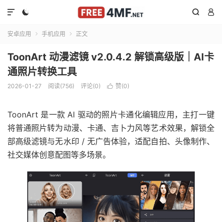




安卓应用
手机应用
正文


ToonArt 动漫滤镜 v2.0.4.2 解锁高级版｜AI卡
通照片转换工具
2026-01-27
阅读(756)
评论(0)
赞(
0
)

ToonArt 是一款 AI 驱动的照片卡通化编辑应用，主打一键
将普通照片转为动漫、卡通、吉卜力风等艺术效果，解锁全
部高级滤镜与无水印 / 无广告体验，适配自拍、头像制作、
社交媒体创意配图等多场景。