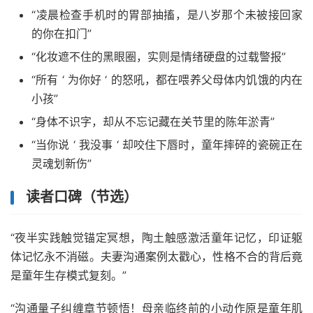
“凌晨检查手机时的胃部抽搐，是八岁那个未被接回家
的你在扣门”
“化妆遮不住的黑眼圈，实则是情绪硬盘的过载警报”
“所有 ‘ 为你好 ‘ 的怒吼，都在喂养父母体内饥饿的内在
小孩”
“身体不识字，却从不忘记藏在关节里的陈年淤青”
“当你说 ‘ 我没事 ‘ 却咬住下唇时，童年摔碎的瓷碗正在
灵魂划新伤”
读者口碑（节选）
“夜半实践触觉锚定冥想，陶土触感激活童年记忆，印证躯
体记忆永不消磁。夫妻沟通案例太戳心，性格不合的背后竟
是童年生存模式复刻。”
“沟通量子纠缠章节顿悟！母亲临终前的小动作原是童年肌