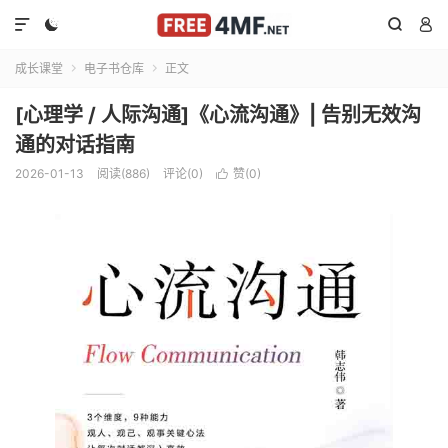




成长课堂
电子书仓库
正文


[心理学 / 人际沟通]《心流沟通》| 告别无效沟
通的对话指南
2026-01-13
阅读(886)
评论(0)
赞(
0
)
