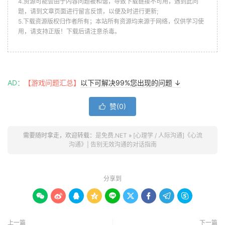
4.资源可能会由于内容问题被和谐，导致下载链接不可用，遇到此问
题，请到文章页面进行留言反馈，以便及时进行更新;
5.下载资源版权归作者所有；本站所有资源均来源于网络，仅供学习使
用，请支持正版！下载后请注意杀毒。
AD：
【游戏问题汇总】
以下可解决99%您出现的问题 ↓
赞(
0
)

需要随时拿走，欢迎转载：
是免费.NET
»
[心理学 / 人际沟通]《心流
沟通》| 告别无效沟通的对话指南
分享到









上一篇
下一篇