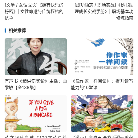
[文学 / 女性成长]《拥有快乐的
[成功励志 / 职场实战]《秘书助
秘密》| 女性命运与传统桎梏的
理成长实战手册》| 职场基本功
抗争
修炼指南
相关推荐
有声书《精讲伤寒论》主播：曲
《像作家一样阅读》：提升读写
黎敏【全138集】
能力的10堂课
英文阅读启蒙《100本英语绘
【漫画】海贼王 全彩版漫画珍藏