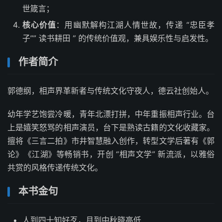
世箴言；
核心价值
：用幽默解构江湖人情世故，传递 “忠臣孝
子”” 读书耕田 ” 的传统价值观，兼具娱乐性与启发性。
作者简介
郭德纲，相声界革新者与传统文化守夜人，德云社创始人。
幼年学艺饱尝冷暖，青年北漂打拼，中年重振相声行业。台
上是嬉笑怒骂的相声演员，台下是熟读古籍的文化收藏家。
擅将《三言二拍》市井智慧融入创作，转型文学后著有《郭
论》《江湖》等畅销书，开创 “相声文学” 新流派，以雅俗
共赏的风格传递传统文化。
本书金句
人到四十知好歹，月到中秋晓高低