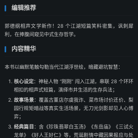
编辑推荐
郭德纲相声文学新作！28 个江湖短篇笑料密集，讽刺犀
利，在捧腹间窥见中式生存哲学。
内容精华
本书以幽默笔触勾勒当代江湖浮世绘，暗藏避坑智慧：
核心设定
：神秘人物 “刚刚” 闯入江湖，串联 28 个环环
相扣的相声式短篇，演绎市井生活的生存兵法；
故事场景
：覆盖古董店尔虞我诈、菜市场讨价还价、梨
园行规矩暗战等真实生活场景，无刀光剑影却见人心博
弈；
经典篇目
：含《珍珠翡翠白玉汤》《东岳庙》《三试火
龙单》《好人王好仁》等，荒诞剧情中藏因果报应与处