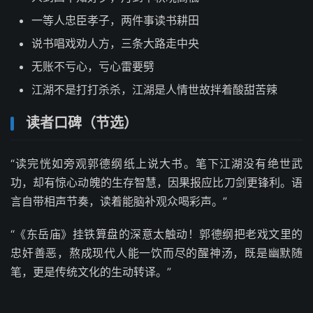
一等人忠臣孝子，两件事读书耕田
说书唱戏劝人方，三条大路走中央
无账不亏心，亏心雷要劈
江湖不是打打杀杀，江湖是人情世故拌着酸甜苦辣
读者口碑（节选）
“读完恍如旁观郭德纲纸上说大书。笔下江湖没有绝世武
功，却有惊心动魄的生存智慧，因果报应比刀剑更锋利。语
言自带相声节奏，读着能脑补观众喝彩声。”
“《东岳庙》挂铁算盘的深意太触动！郭德纲把老戏文里的
忠奸善恶，熬成现代人能一饮而尽的醒神汤，既是幽默随
笔，更是传统文化的生动转译。”