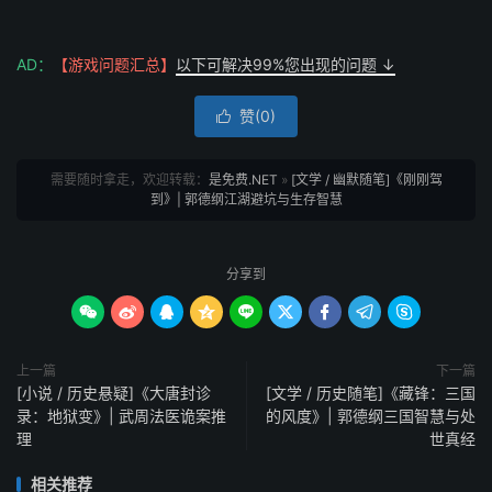
AD：
【游戏问题汇总】
以下可解决99%您出现的问题 ↓
赞(
0
)

需要随时拿走，欢迎转载：
是免费.NET
»
[文学 / 幽默随笔]《刚刚驾
到》| 郭德纲江湖避坑与生存智慧
分享到









上一篇
下一篇
[小说 / 历史悬疑]《大唐封诊
[文学 / 历史随笔]《藏锋：三国
录：地狱变》| 武周法医诡案推
的风度》| 郭德纲三国智慧与处
理
世真经
相关推荐