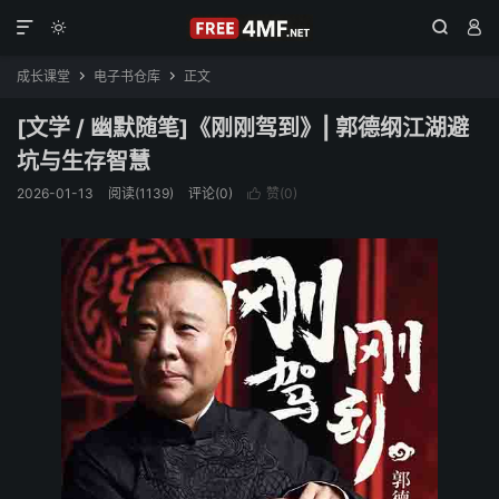




成长课堂
电子书仓库
正文


[文学 / 幽默随笔]《刚刚驾到》| 郭德纲江湖避
坑与生存智慧
2026-01-13
阅读(1139)
评论(0)
赞(
0
)
