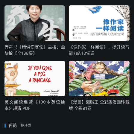
有声书《精讲伤寒论》主播：曲
《像作家一样阅读》：提升读写
黎敏【全138集】
能力的10堂课
英文阅读启蒙《100本英语绘
【漫画】海贼王 全彩版漫画珍藏
本》超清 PDF
版 全彩91卷
评论
抢沙发