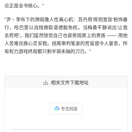
论正是全书核心。”
“尹・李布下的牌局像人性离心机：苏丹用‘规则宽容’粉饰暴
行，哈巴里以自残换取道德豁免权。当梅桑平静说出‘让我
去死吧’，我们猛然惊觉自己也是旁观席上的贵族 —— 用他
人苦难兑换心灵安稳。结尾审判笔录的荒诞感令人窒息，所
有权力游戏终局都只剩半袋未抽的刀刃。”
相关文件下载地址
夸克网盘
--------------------------------------------------------------