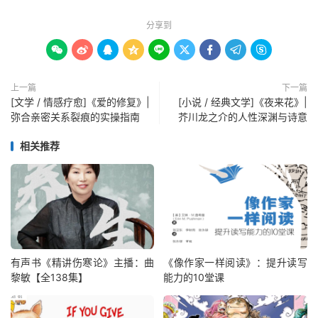
分享到









上一篇
下一篇
[文学 / 情感疗愈]《爱的修复》|
[小说 / 经典文学]《夜来花》|
弥合亲密关系裂痕的实操指南
芥川龙之介的人性深渊与诗意
相关推荐
有声书《精讲伤寒论》主播：曲
《像作家一样阅读》：提升读写
黎敏【全138集】
能力的10堂课