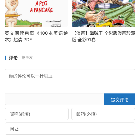
英文阅读启蒙《100本英语绘
【漫画】海贼王 全彩版漫画珍藏
本》超清 PDF
版 全彩91卷
评论
抢沙发
提交评论