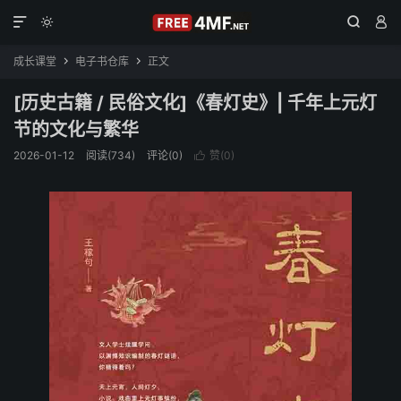




成长课堂
电子书仓库
正文


[历史古籍 / 民俗文化]《春灯史》| 千年上元灯
节的文化与繁华
2026-01-12
阅读(734)
评论(0)
赞(
0
)
