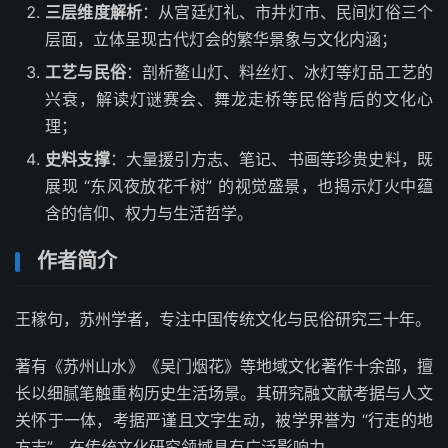
三层维度解析
：从宫廷灯礼、市井灯市、民间灯俗三个
层面，立体呈现古代灯会的繁华景象与文化内涵；
工艺与民俗
：剖析鳌山灯、料丝灯、冰灯等灯品工艺的
兴衰，解读灯谜赛会、舞龙走桥等民俗背后的文化心
理；
史料支撑
：大量援引方志、笔记、书画等珍贵史料，既
展现 “东风夜放花千树” 的视觉盛景，也揭示灯火中蕴
含的信仰、权力与生活哲学。
作者简介
王稼句，苏州学者，专注中国传统文化与民俗研究三十年。
著有《苏州山水》《吴门烟花》等地域文化著作十余部，擅
长以细腻笔触重构历史生活场景。其研究融文献考据与人文
关怀于一体，考据严谨且文字生动，被学界誉为 “行走的地
方志”，在传统文化研究领域具有广泛影响力。