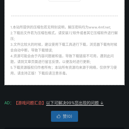
--------------------------------------------------------------
1.本站所提供的压缩包若无特别说明，解压密码均为www.4mf.net;
2.下载后文件若为压缩包格式，请安装7Z软件或者其它压缩软件进行解
压;
3.文件比较大的时候，建议使用下载工具进行下载，浏览器下载有时候
会自动中断，导致下载错误;
4.资源可能会由于内容问题被和谐，导致下载链接不可用，遇到此问
题，请到文章页面进行留言反馈，以便及时进行更新;
5.下载资源版权归作者所有；本站所有资源均来源于网络，仅供学习使
用，请支持正版！下载后请注意杀毒。
AD：
【游戏问题汇总】
以下可解决99%您出现的问题 ↓
赞(
0
)
