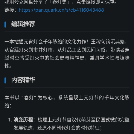
我用夸克网盘分享了「春灯史」，点击链接即可保存。
链接：
https://pan.quark.cn/s/cb4116043488
编辑推荐
一本挖掘元宵灯会千年脉络的文化力作！王稼句钩沉典籍，
从宫廷灯火到市井灯市，从灯品工艺到民间习俗，带读者穿
越时空感受灯火中的社会史与精神史，兼具学术性与趣味
性。
内容精华
本书以 “春灯” 为核心，系统呈现上元灯节的千年文化脉
络：
演变历程
：梳理上元灯节自汉代萌芽至民国式微的完整
发展轨迹，还原不同朝代灯会的时代特征；