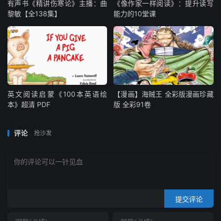
有声书《精讲伤寒论》主播：曲
《像作家一样阅读》：提升读写
黎敏【全138集】
能力的10堂课
英文阅读启蒙《100本英语绘
【漫画】海贼王 全彩版漫画珍藏
本》超清 PDF
版 全彩91卷
评论
抢沙发
提交评论