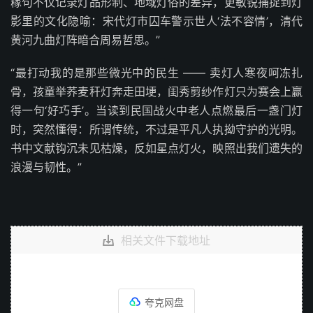
稼句不仅记录灯品形制、地域灯俗的差异，更敏锐捕捉到灯
影里的文化隐喻：宋代灯市囚车警示世人‘法不容情’，清代
黄河九曲灯阵暗合周易哲思。”
“最打动我的是那些微光中的民生 —— 卖灯人寒夜呵冻扎
骨，孩童举荞麦秆灯奔走田埂，闺秀剪纱作灯只为赛会上赢
得一句‘好巧手’。当读到民国战火中老人点燃最后一盏门灯
时，突然懂得：所谓传统，不过是平凡人执拗守护的光明。
书中文献钩沉未见枯燥，反如星点灯火，映照出我们遗失的
浪漫与韧性。”
相关文件下载地址
夸克网盘