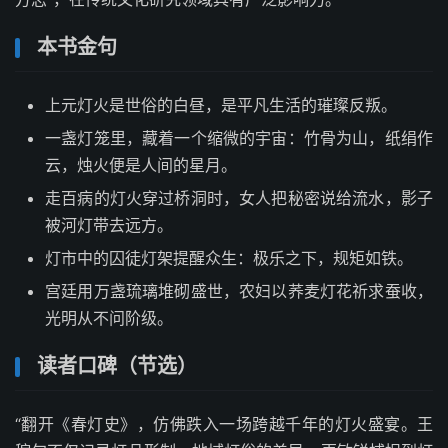
本书金句
上元灯火是世俗的白昼，是平凡生活的璀璨反叛。
一盏灯笼里，藏着一个缩微的宇宙：竹骨为山，纸绢作
云，烛火便是人间的星月。
走百病的灯火穿过桥洞时，女人把秘密说给流水，影子
被河灯带去远方。
灯市中的囚徒灯架提醒众生：极乐之下，规矩如铁。
宫廷用万盏琉璃堆砌盛世，农妇以荞麦灯花祈求蚕收，
光明从不问阶级。
读者口碑（节选）
“翻开《春灯史》，仿佛跌入一场跨越千年的灯火盛宴。王