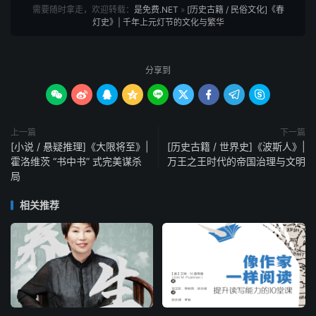
需要随时拿走，欢迎转载：
是免费.NET
»
[历史古籍 / 民俗文化]《春
灯史》| 千年上元灯节的文化与繁华
分享到









上一篇
下一篇
[小说 / 悬疑推理]《大限将至》|
[历史古籍 / 世界史]《波斯人》|
霍洛维茨 “书中书” 式完美谋杀
万王之王时代的帝国治理与文明
局
相关推荐