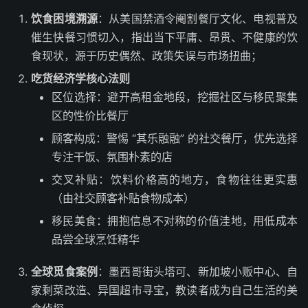
饮食困境溯源
：从美国禁酒令阉割餐厅文化、电视普及
催生快餐习惯切入，指出当下平庸、昂贵、不健康的饮
食现状，源于历史偶然、政策失误与市场扭曲；
吃货经济学核心法则
区位选择：避开高租金地段，挖掘社区与移民聚集
区的性价比餐厅
顾客构成：警惕 “其乐融融” 的社交餐厅，优先选择
专注干饭、氛围朴素的店
交叉补贴：饮料价格高的地方，食物往往更实惠
（由社交顾客补贴食物成本）
移民美食：拥抱信息不对称的价值洼地，用低成本
品尝全球烹饪精华
全球觅食案例
：墨西哥街头塔可、新加坡小贩中心、自
家剩菜改造、异国超市寻宝，教读者成为自己生活的美