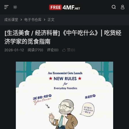




成长课堂
电子书仓库
正文


[生活美食 / 经济科普]《中午吃什么》| 吃货经
济学家的觅食指南
2026-01-12
阅读(770)
评论(0)
赞(
0
)
