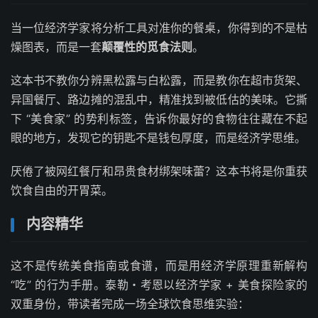
当一位经济学家将分析工具对准你的餐桌，你得到的不是枯
燥图表，而是一套
颠覆性的觅食法则
。
这本书不教你分辨黑松露与白松露，而是教你在超市货架、
异国餐厅、路边摊的混乱中，精准找到被低估的美味。它撕
下 “美食家” 的势利标签，告诉你最好的食物往往藏在不起
眼的地方，发现它的钥匙不是钱包厚度，而是经济学思维。
厌倦了被网红餐厅和昂贵食材绑架味蕾？这本书将是你重获
饮食自由的开胃菜。
内容精华
这不是传统美食指南或食谱，而是用经济学原理重新解构
“吃” 的行为手册。泰勒・考恩以经济学家 + 美食探险家的
双重身份，带读者完成一场全球饮食思维实验：