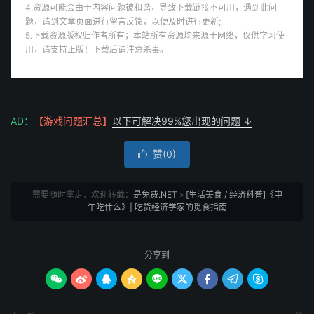
4.资源可能会由于内容问题被和谐，导致下载链接不可用，遇到此问
题，请到文章页面进行留言反馈，以便及时进行更新;
5.下载资源版权归作者所有；本站所有资源均来源于网络，仅供学习使
用，请支持正版！下载后请注意杀毒。
AD：
【游戏问题汇总】
以下可解决99%您出现的问题 ↓
赞(
0
)

需要随时拿走，欢迎转载：
是免费.NET
»
[生活美食 / 经济科普]《中
午吃什么》| 吃货经济学家的觅食指南
分享到








