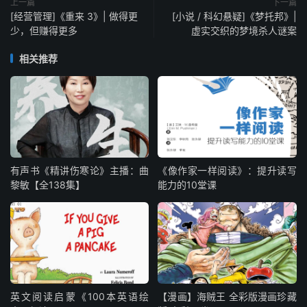
上一篇
下一篇
[经营管理]《重来 3》| 做得更
[小说 / 科幻悬疑]《梦托邦》|
少，但赚得更多
虚实交织的梦境杀人谜案
相关推荐
有声书《精讲伤寒论》主播：曲
《像作家一样阅读》：提升读写
黎敏【全138集】
能力的10堂课
英文阅读启蒙《100本英语绘
【漫画】海贼王 全彩版漫画珍藏