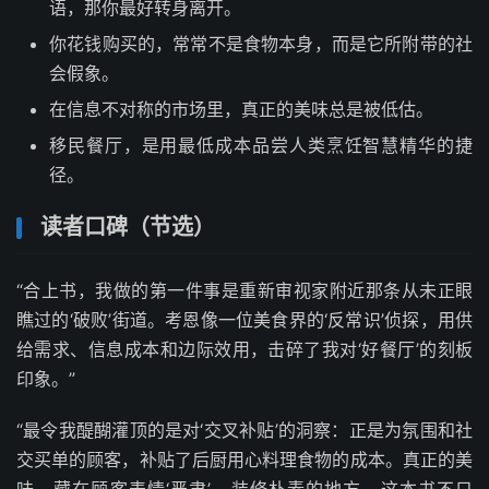
语，那你最好转身离开。
你花钱购买的，常常不是食物本身，而是它所附带的社
会假象。
在信息不对称的市场里，真正的美味总是被低估。
移民餐厅，是用最低成本品尝人类烹饪智慧精华的捷
径。
读者口碑（节选）
“合上书，我做的第一件事是重新审视家附近那条从未正眼
瞧过的‘破败’街道。考恩像一位美食界的‘反常识’侦探，用供
给需求、信息成本和边际效用，击碎了我对‘好餐厅’的刻板
印象。”
“最令我醍醐灌顶的是对‘交叉补贴’的洞察：正是为氛围和社
交买单的顾客，补贴了后厨用心料理食物的成本。真正的美
味，藏在顾客表情‘严肃’、装修朴素的地方。这本书不只